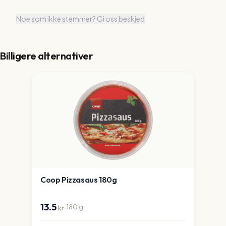
Noe som ikke stemmer? Gi oss beskjed
Billigere alternativer
Coop Pizzasaus 180g
13.5
·
180
g
kr