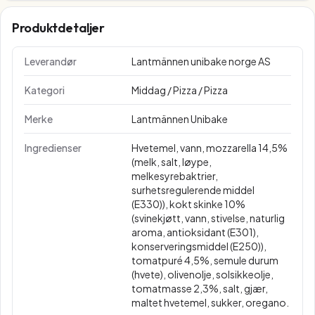
Produktdetaljer
Leverandør
Lantmännen unibake norge AS
Kategori
Middag / Pizza / Pizza
Merke
Lantmännen Unibake
Ingredienser
Hvetemel, vann, mozzarella 14,5%
(melk, salt, løype,
melkesyrebaktrier,
surhetsregulerende middel
(E330)), kokt skinke 10%
(svinekjøtt, vann, stivelse, naturlig
aroma, antioksidant (E301),
konserveringsmiddel (E250)),
tomatpuré 4,5%, semule durum
(hvete), olivenolje, solsikkeolje,
tomatmasse 2,3%, salt, gjær,
maltet hvetemel, sukker, oregano.