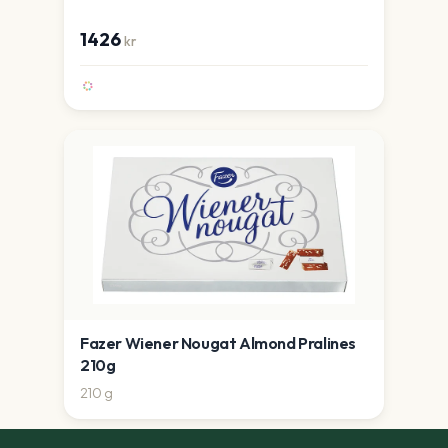
1426
kr
Fazer Wiener Nougat Almond Pralines
210g
210
g