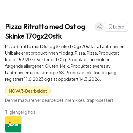
Pizza Ritratto med Ost og
Lagre
Skinke 170gx20stk
Pizza Ritratto med Ost og Skinke 170gx20stk fra Lantmännen
Unibake er et produkt innen Middag, Pizza, Pizza. Produktet
koster 59.90 kr. Vekten er 170 g. Produktet inneholder
følgende allergener: Gluten, Melk. Produktet leveres av
Lantmännen unibake norge AS. Produktet ble første gang
registrert 11.6.2023 og sist oppdatert 14.3.2026.
NOVA
3
·
Bearbeidet
Denne matvaren er bearbeidet, men ikke ultraprosessert.
Tilgjengelig hos