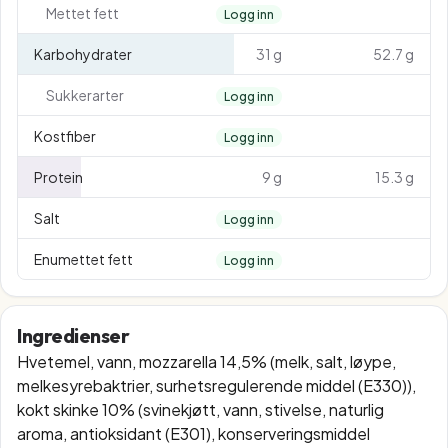
Mettet fett
Logg inn
Karbohydrater
31 g
52.7 g
Sukkerarter
Logg inn
Kostfiber
Logg inn
Protein
9 g
15.3 g
Salt
Logg inn
Enumettet fett
Logg inn
Ingredienser
Hvetemel, vann, mozzarella 14,5% (melk, salt, løype,
melkesyrebaktrier, surhetsregulerende middel (E330)),
kokt skinke 10% (svinekjøtt, vann, stivelse, naturlig
aroma, antioksidant (E301), konserveringsmiddel