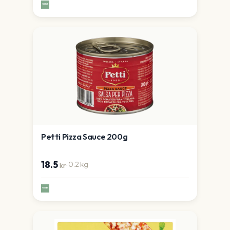
Petti Pizza Sauce 200g
18.5
·
0.2
kg
kr