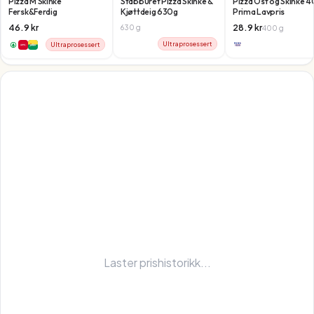
Pizza M Skinke
Stabburet Pizza Skinke &
Pizza Ost og Skinke 
Fersk&Ferdig
Kjøttdeig 630g
Prima Lavpris
46.9
kr
28.9
kr
630
g
400
g
Ultraprosessert
Ultraprosessert
Laster prishistorikk...