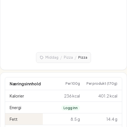
/
/
Middag
Pizza
Pizza
Næringsinnhold
Per 100g
Per produkt (170g)
Kalorier
236 kcal
401.2 kcal
Energi
Logg inn
Fett
8.5 g
14.4 g