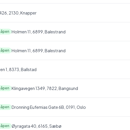
 426, 2130, Knapper
Holmen 11, 6899, Balestrand
såpen
Holmen 11, 6899, Balestrand
såpen
ien 1, 8373, Ballstad
Klingavegen 1349, 7822, Bangsund
såpen
Dronning Eufemias Gate 6B, 0191, Oslo
såpen
Øyragata 40, 6165, Sæbø
såpen