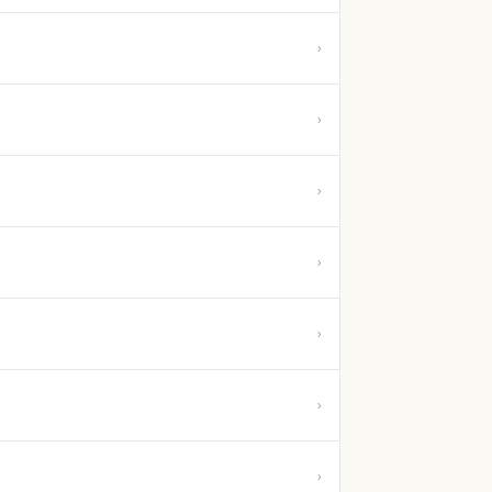
›
›
›
›
›
›
›