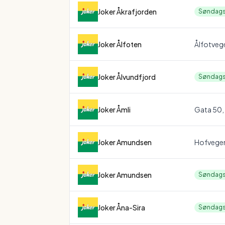
Joker Åkrafjorden
Søndag
Joker Ålfoten
Ålfotvege
Joker Ålvundfjord
Søndag
Joker Åmli
Gata 50,
Joker Amundsen
Hofvegen
Joker Amundsen
Søndag
Joker Åna-Sira
Søndag