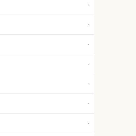
›
›
›
›
›
›
›