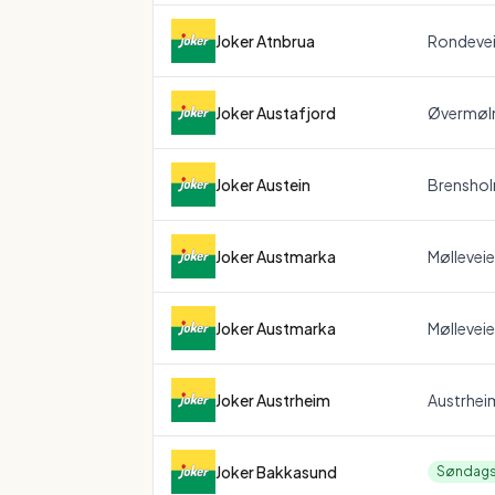
Joker Atnbrua
Rondeveie
Joker Austafjord
Øvermøln
Joker Austein
Brenshol
Joker Austmarka
Møllevei
Joker Austmarka
Møllevei
Joker Austrheim
Austrhei
Joker Bakkasund
Søndag