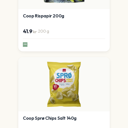
Coop Rispapir 200g
41.9
·
200
g
kr
Coop Sprø Chips Salt 140g