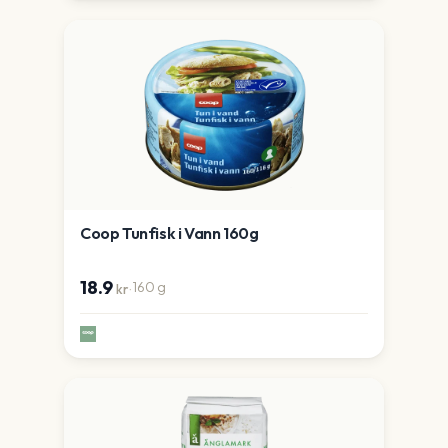
Coop Tunfisk i Vann 160g
18.9
·
160
g
kr