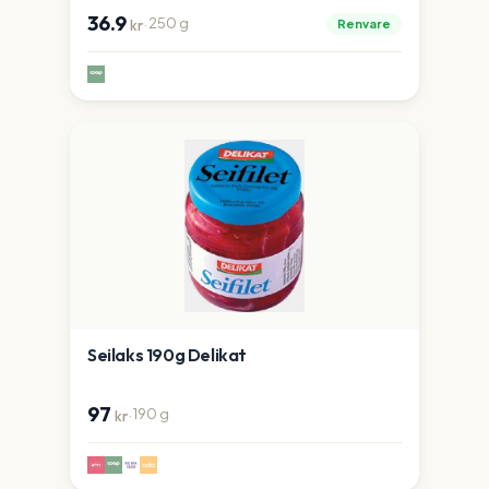
36.9
·
250
g
Renvare
kr
Seilaks 190g Delikat
97
·
190
g
kr