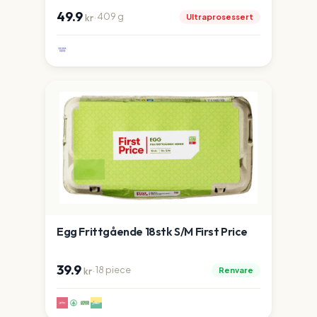
49.9
·
409
g
Ultraprosessert
kr
Egg Frittgående 18stk S/M First Price
39.9
·
18
piece
Renvare
kr