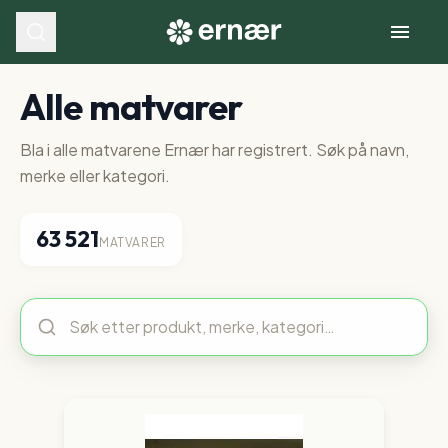
Alle matvarer
Bla i alle matvarene Ernær har registrert. Søk på navn,
merke eller kategori.
63 521
MATVARER