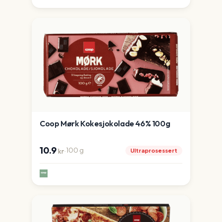
Coop Mørk Kokesjokolade 46% 100g
10.9
·
100
g
Ultraprosessert
kr