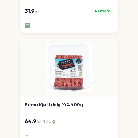
31.9
Renvare
kr
Prima Kjøttdeig 14% 400g
64.9
·
400
g
kr