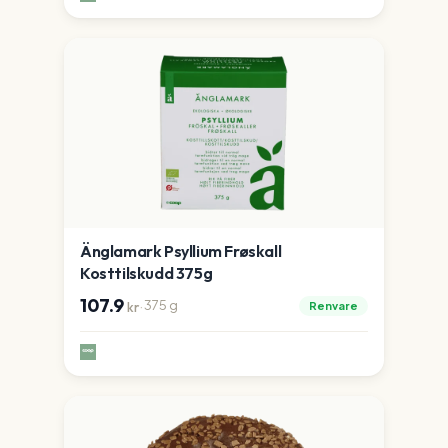
Änglamark Psyllium Frøskall
Kosttilskudd 375g
107.9
·
375
g
Renvare
kr