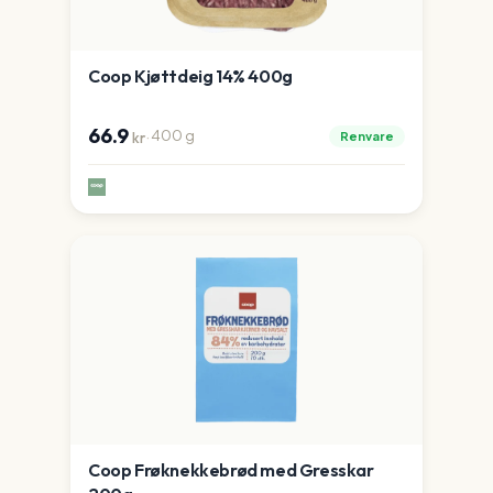
Coop Kjøttdeig 14% 400g
66.9
·
400
g
Renvare
kr
Coop Frøknekkebrød med Gresskar