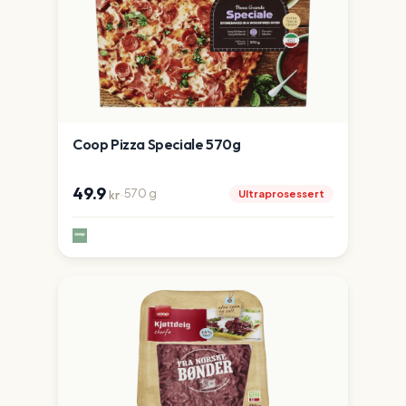
Coop Pizza Speciale 570g
49.9
·
570
g
Ultraprosessert
kr