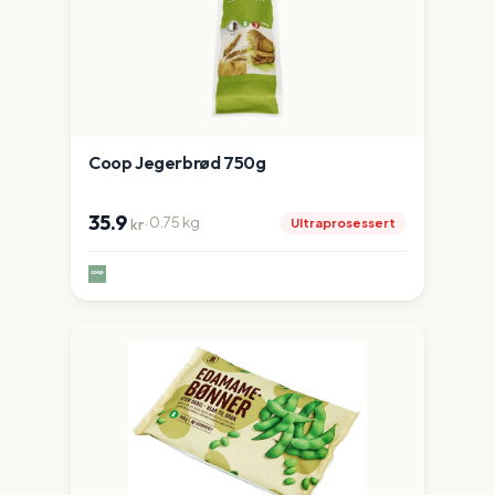
Coop Jegerbrød 750g
35.9
·
0.75
kg
Ultraprosessert
kr