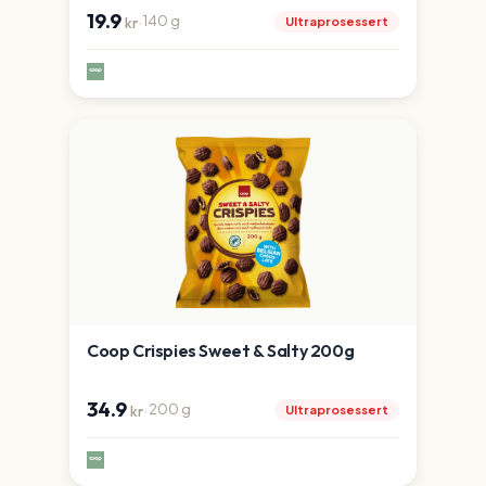
19.9
·
140
g
Ultraprosessert
kr
Coop Crispies Sweet & Salty 200g
34.9
·
200
g
Ultraprosessert
kr