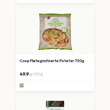
Coop Fløtegratinerte Poteter 750g
49.9
·
750
g
kr