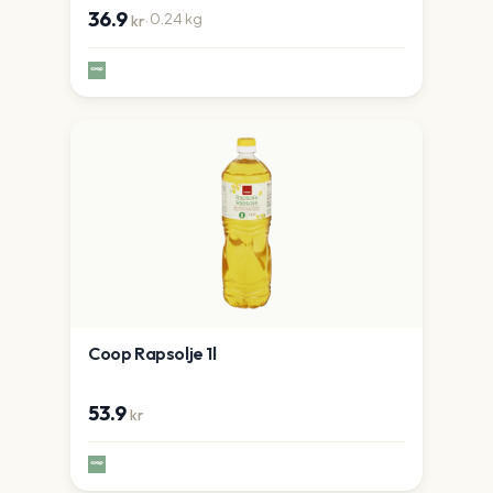
36.9
·
0.24
kg
kr
Coop Rapsolje 1l
53.9
kr