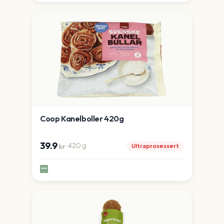
Coop Kanelboller 420g
39.9
·
420
g
Ultraprosessert
kr