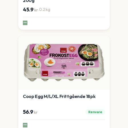
200g
45.9
·
0.2
kg
kr
Coop Egg M/L/XL Frittgående 18pk
56.9
Renvare
kr