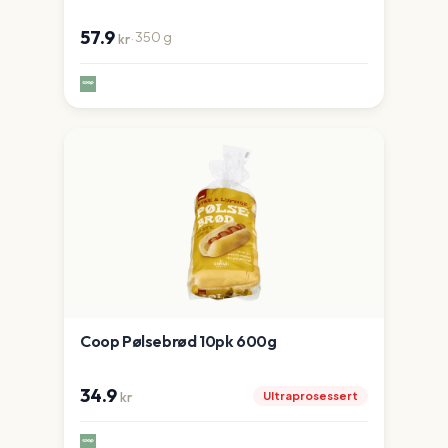
57.9
·
350
g
kr
Coop Pølsebrød 10pk 600g
34.9
Ultraprosessert
kr