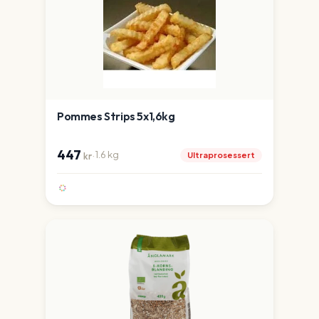
Pommes Strips 5x1,6kg
447
·
1.6
kg
Ultraprosessert
kr