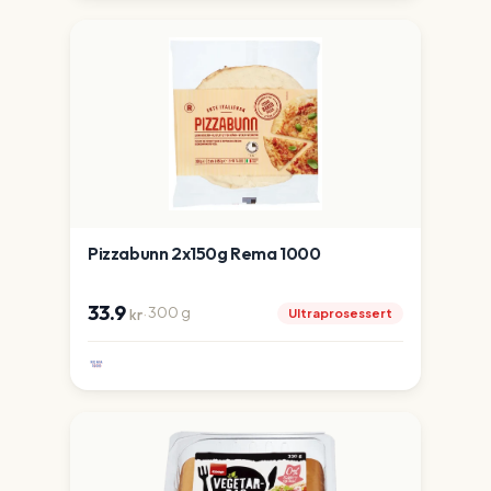
Pizzabunn 2x150g Rema 1000
33.9
·
300
g
Ultraprosessert
kr