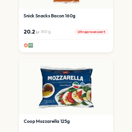
Snick Snacks Bacon 160g
20.2
·
160
g
Ultraprosessert
kr
Coop Mozzarella 125g