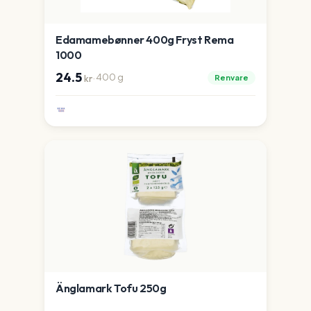
Edamamebønner 400g Fryst Rema
1000
24.5
·
400
g
Renvare
kr
Änglamark Tofu 250g