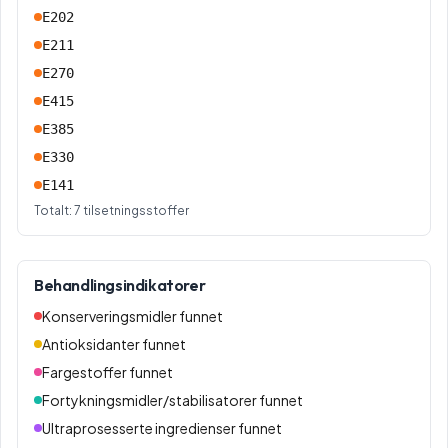
E202
E211
E270
E415
E385
E330
E141
Totalt:
7
tilsetningsstoffer
Behandlingsindikatorer
Konserveringsmidler funnet
Antioksidanter funnet
Fargestoffer funnet
Fortykningsmidler/stabilisatorer funnet
Ultraprosesserte ingredienser funnet