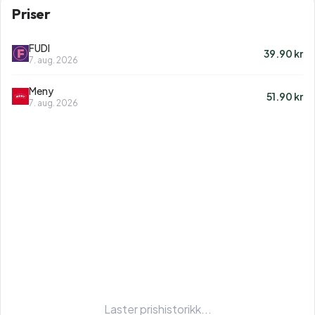
Priser
FUDI
39.90
kr
7. aug. 2026
Meny
51.90
kr
7. aug. 2026
Laster prishistorikk...