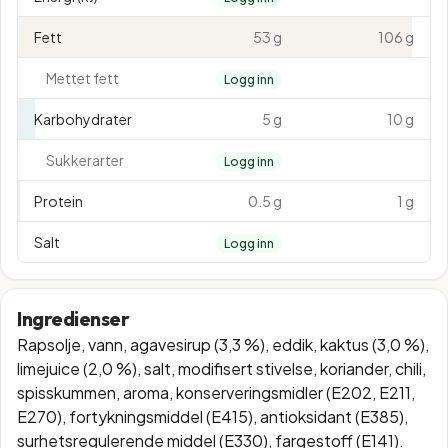
Fett
53 g
106 g
Mettet fett
Logg inn
Karbohydrater
5 g
10 g
Sukkerarter
Logg inn
Protein
0.5 g
1 g
Salt
Logg inn
Ingredienser
Rapsolje, vann, agavesirup (3,3 %), eddik, kaktus (3,0 %),
limejuice (2,0 %), salt, modifisert stivelse, koriander, chili,
spisskummen, aroma, konserveringsmidler (E202, E211,
E270), fortykningsmiddel (E415), antioksidant (E385),
surhetsregulerende middel (E330), fargestoff (E141).