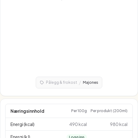
/
Pålegg & frokost
Majones
Næringsinnhold
Per 100g
Per produkt (200ml)
Energi (kcal)
490 kcal
980 kcal
Energi (kJ)
Logg inn