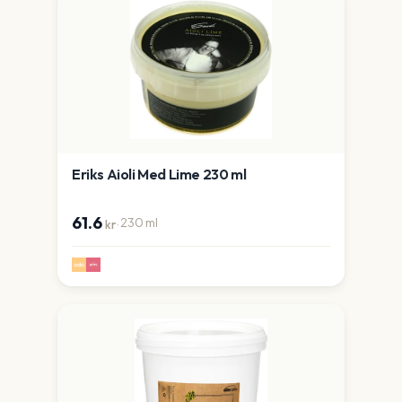
Eriks Aioli Med Lime 230 ml
61.6
·
230
ml
kr