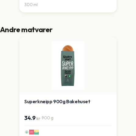
300
ml
Andre matvarer
Superkneipp 900g Bakehuset
34.9
·
900
g
kr