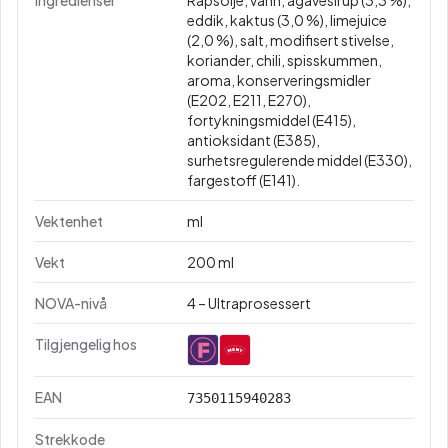
Ingredienser
Rapsolje, vann, agavesirup (3,3 %),
eddik, kaktus (3,0 %), limejuice
(2,0 %), salt, modifisert stivelse,
koriander, chili, spisskummen,
aroma, konserveringsmidler
(E202, E211, E270),
fortykningsmiddel (E415),
antioksidant (E385),
surhetsregulerende middel (E330),
fargestoff (E141).
Vektenhet
ml
Vekt
200 ml
NOVA-nivå
4 – Ultraprosessert
Tilgjengelig hos
EAN
7350115940283
Strekkode