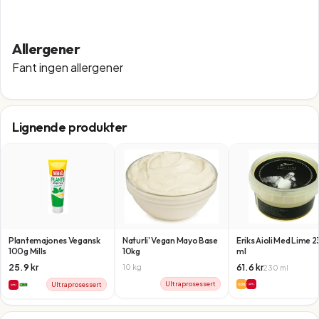
Allergener
Fant ingen allergener
Lignende produkter
Plantemajones Vegansk
Naturli' Vegan Mayo Base
Eriks Aioli Med Lime 
100g Mills
10kg
ml
25.9
kr
61.6
kr
10
kg
230
ml
Ultraprosessert
Ultraprosessert