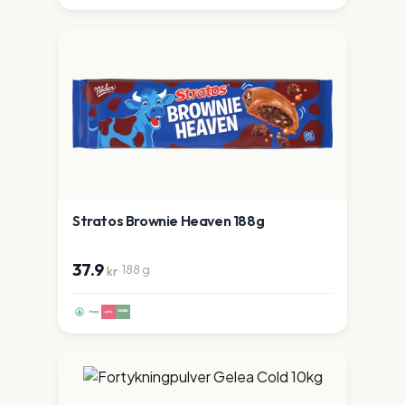
Stratos Brownie Heaven 188g
37.9
·
188
g
kr