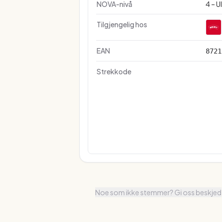
NOVA-nivå
4 – U
Tilgjengelig hos
EAN
8721
Strekkode
Noe som ikke stemmer? Gi oss beskjed