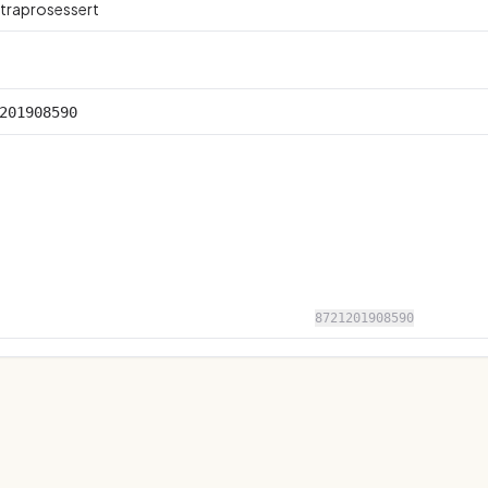
ltraprosessert
201908590
8721201908590