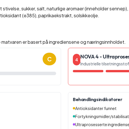
t stivelse, sukker, salt, naturlige aromaer (inneholder sennep)
ioksidant (e385), paprikaekstrakt, solsikkeolje.
e matvaren er basert på ingrediensene og næringsinnholdet.
NOVA 4 - Ultraprose
C
4
Industrielle tilsetningsst
Behandlingsindikatorer
Antioksidanter funnet
Fortykningsmidler/stabilisa
Ultraprosesserte ingrediense