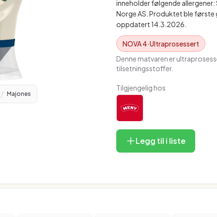
inneholder følgende allergener:
Norge AS. Produktet ble første 
oppdatert 14.3.2026.
NOVA
4
·
Ultraprosessert
Denne matvaren er ultraprosesse
tilsetningsstoffer.
Tilgjengelig hos
/
Majones
Legg til i liste