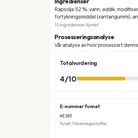
Ingredienser
Rapsolje 52 %, vann, eddik, modifiser
fortykningsmiddel (xantangummi), ant
15
ingredienser funnet
Prosesseringsanalyse
Vår analyse av hvor prosessert denn
Totalvurdering
4
/10
E-nummer funnet
E385
Totalt:
1
tilsetningsstoffer