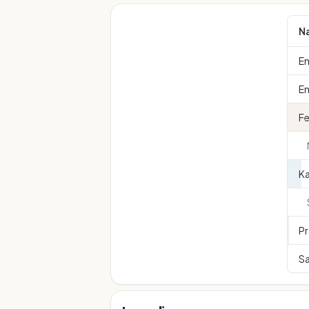
N
En
En
Fe
K
Pr
Sa