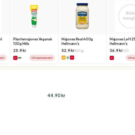
ml
Plantemajones Vegansk
Majones Real 400g
Majones Lett 2
100g Mills
Hellmann's
Hellmann's
25.9
kr
52.9
kr
36.9
kr
400
g
250
sert
Ultraprosessert
Ultra
44.90
kr