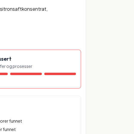
, sitronsaftkonsentrat,
ssert
offer og prosesser
torer funnet
r funnet