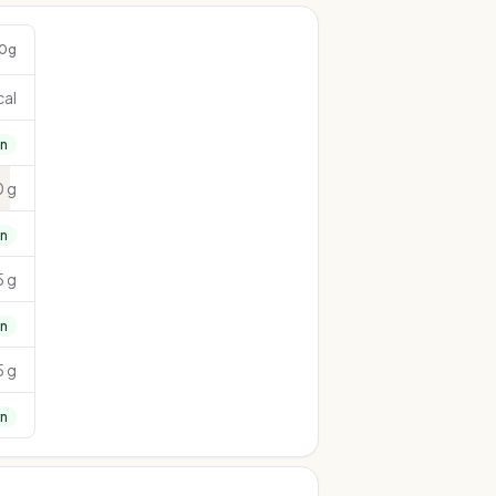
00g
cal
nn
 g
nn
5 g
nn
5 g
nn