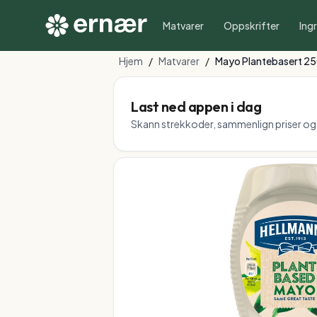
Matvarer
Oppskrifter
Ing
Hjem
/
Matvarer
/
Mayo Plantebasert 25
Last ned appen i dag
Skann strekkoder, sammenlign priser og f