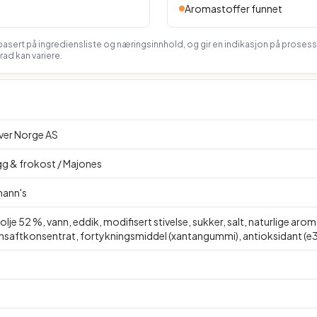
Aromastoffer funnet
asert på ingrediensliste og næringsinnhold, og gir en indikasjon på proses
ad kan variere.
ever Norge AS
gg & frokost / Majones
mann's
lje 52 %, vann, eddik, modifisert stivelse, sukker, salt, naturlige aro
onsaftkonsentrat, fortykningsmiddel (xantangummi), antioksidant (e38