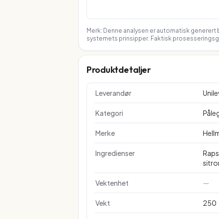
Merk: Denne analysen er automatisk generert b
systemets prinsipper. Faktisk prosesseringsgr
Produktdetaljer
Leverandør
Unil
Kategori
Påle
Merke
Hell
Ingredienser
Rapso
sitr
Vektenhet
—
Vekt
250