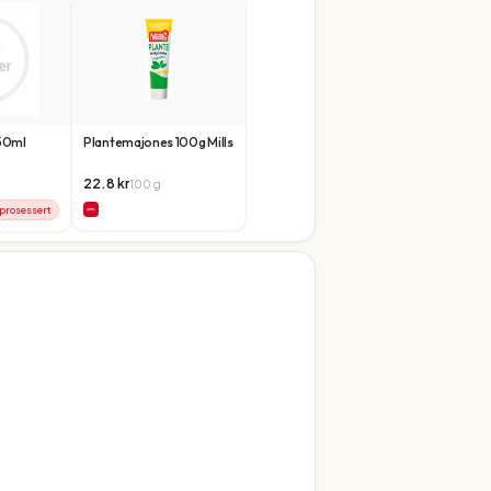
50ml
Plantemajones 100g Mills
22.8
kr
100
g
prosessert