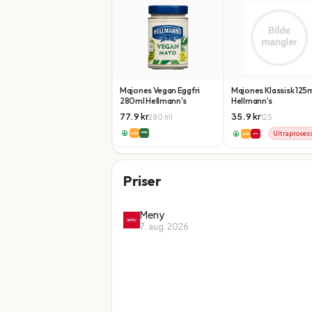
Majones Vegan Eggfri
Majones Klassisk 125
280ml Hellmann's
Hellmann's
77.9
kr
35.9
kr
280
ml
125
Ultraproses
Priser
Meny
7. aug. 2026