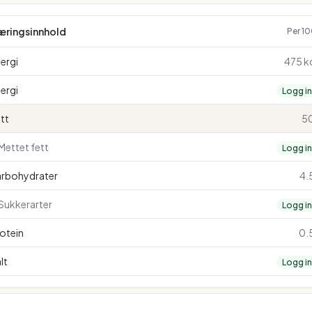
æringsinnhold
Per 1
ergi
475 k
ergi
Logg i
tt
50
Mettet fett
Logg i
arbohydrater
4.
Sukkerarter
Logg i
otein
0.
lt
Logg i