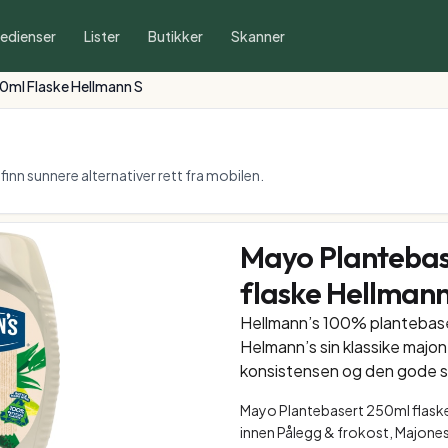
redienser
Lister
Butikker
Skanner
0ml Flaske Hellmann S
inn sunnere alternativer rett fra mobilen.
Mayo Plantebas
flaske Hellmann
Hellmann’s 100% plantebaser
Helmann’s sin klassike maj
konsistensen og den gode 
Mayo Plantebasert 250ml flaske 
innen Pålegg & frokost, Majone