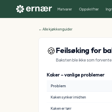
Matvarer
Oppskrifter
Ing
← Alle kjøkkenguider
🍪
Feilsøking for b
Baksten ble ikke som forventet
Kaker – vanlige problemer
Problem
Kaken synker i midten
Kaken er tørr