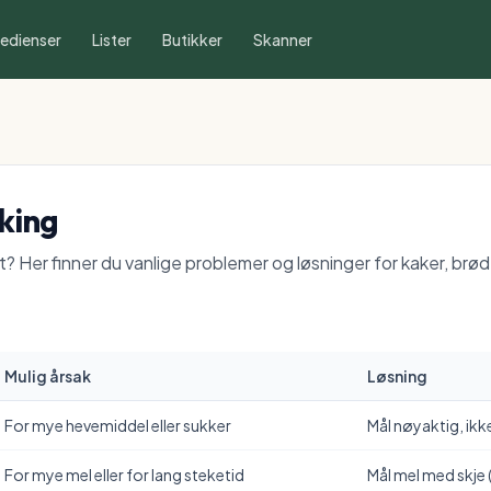
redienser
Lister
Butikker
Skanner
aking
? Her finner du vanlige problemer og løsninger for kaker, brø
Mulig årsak
Løsning
For mye hevemiddel eller sukker
Mål nøyaktig, ikk
For mye mel eller for lang steketid
Mål mel med skje (