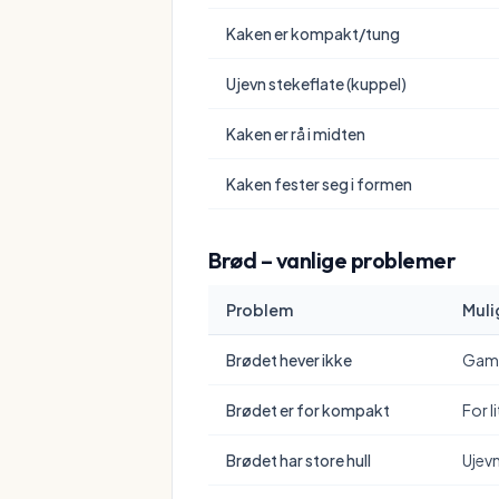
Kaken er kompakt/tung
Ujevn stekeflate (kuppel)
Kaken er rå i midten
Kaken fester seg i formen
Brød – vanlige problemer
Problem
Muli
Brødet hever ikke
Gamm
Brødet er for kompakt
For l
Brødet har store hull
Ujevn