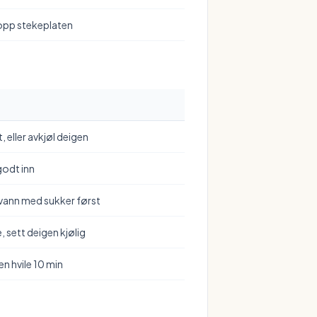
 opp stekeplaten
tt, eller avkjøl deigen
 godt inn
 vann med sukker først
sett deigen kjølig
gen hvile 10 min