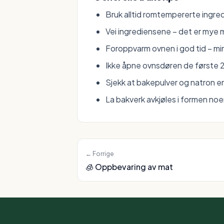
Bruk alltid romtempererte ingred
Vei ingrediensene – det er mye 
Foroppvarm ovnen i god tid – mi
Ikke åpne ovnsdøren de første 
Sjekk at bakepulver og natron e
La bakverk avkjøles i formen noe
← Forrige
🧊
Oppbevaring av mat