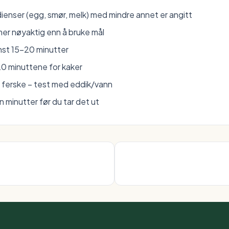
ienser (egg, smør, melk) med mindre annet er angitt
mer nøyaktig enn å bruke mål
nst 15–20 minutter
20 minuttene for kaker
r ferske – test med eddik/vann
n minutter før du tar det ut