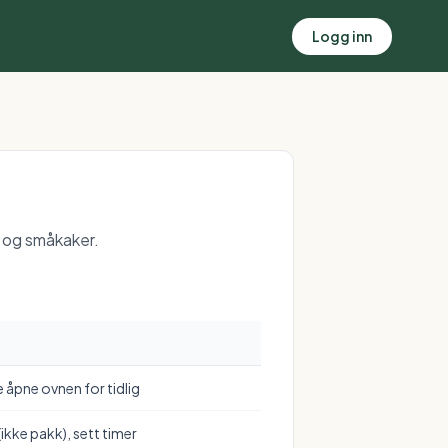
Logg inn
d og småkaker.
e åpne ovnen for tidlig
ikke pakk), sett timer