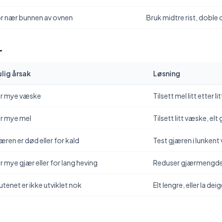
r nær bunnen av ovnen
Bruk midtre rist, doble
r
lig årsak
Løsning
r mye væske
Tilsett mel litt etter li
r mye mel
Tilsett litt væske, elt
æren er død eller for kald
Test gjæren i lunkent
r mye gjær eller for lang heving
Reduser gjærmengde, 
utenet er ikke utviklet nok
Elt lengre, eller la dei