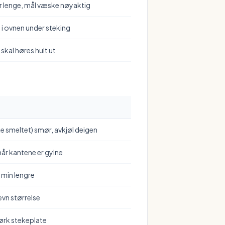
or lenge, mål væske nøyaktig
 i ovnen under steking
skal høres hult ut
e smeltet) smør, avkjøl deigen
når kantene er gylne
2 min lengre
evn størrelse
ørk stekeplate