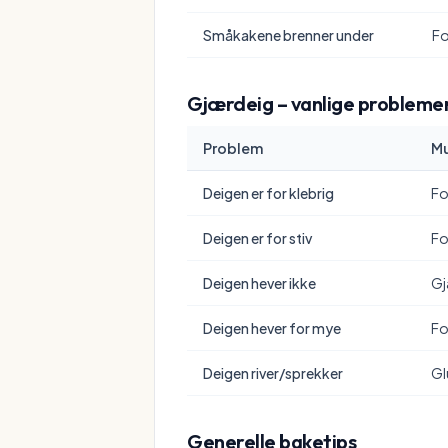
Småkakene brenner under
Fo
Gjærdeig – vanlige probleme
Problem
Mu
Deigen er for klebrig
Fo
Deigen er for stiv
Fo
Deigen hever ikke
Gj
Deigen hever for mye
Fo
Deigen river/sprekker
Gl
Generelle baketips