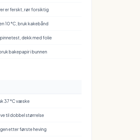
r er ferskt, rør forsiktig
n 10 °C, bruk kakebånd
pinnetest, dekk med folie
 bruk bakepapir i bunnen
ruk 37 °C væske
heve til dobbel størrelse
eigen etter første heving