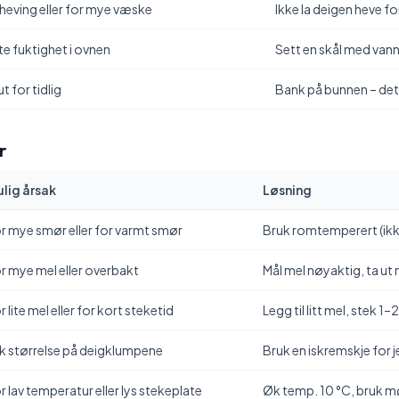
heving eller for mye væske
Ikke la deigen heve f
ite fuktighet i ovnen
Sett en skål med vann
ut for tidlig
Bank på bunnen – det 
r
lig årsak
Løsning
r mye smør eller for varmt smør
Bruk romtemperert (ikk
r mye mel eller overbakt
Mål mel nøyaktig, ta ut 
r lite mel eller for kort steketid
Legg til litt mel, stek 1–
ik størrelse på deigklumpene
Bruk en iskremskje for j
r lav temperatur eller lys stekeplate
Øk temp. 10 °C, bruk m