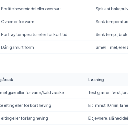
For lite hevemiddel eller overrørt
Sjekk at bakepulve
Ovnen er for varm
Senk temperature
For høy temperatur eller for kort tid
Senk temp., bruk 
Dårlig smurt form
Smør + mel, eller
g årsak
Løsning
el gjær eller for varm/kald væske
Test gjæren først, b
ite elting eller for kort heving
Elt i minst 10 min, la 
 elting eller for lang heving
Elt jevnere, slå ned d