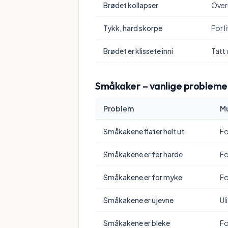
Brødet kollapser
Over
Tykk, hard skorpe
For l
Brødet er klissete inni
Tatt 
Småkaker – vanlige probleme
Problem
Mu
Småkakene flater helt ut
Fo
Småkakene er for harde
Fo
Småkakene er for myke
Fo
Småkakene er ujevne
Ul
Småkakene er bleke
Fo