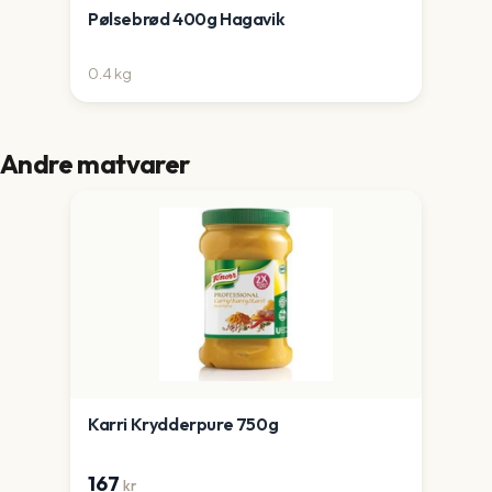
Pølsebrød 400g Hagavik
0.4
kg
Andre matvarer
Karri Krydderpure 750g
167
kr