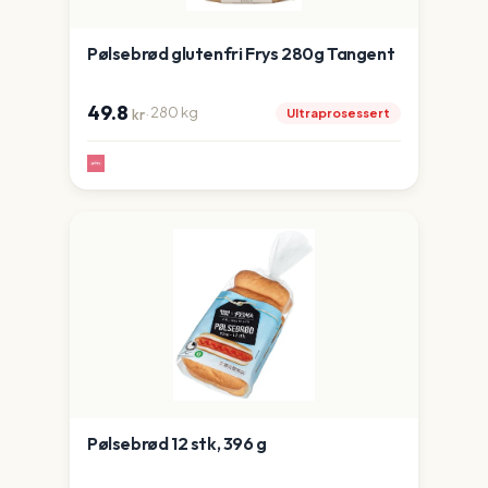
Pølsebrød glutenfri Frys 280g Tangent
49.8
·
280
kg
Ultraprosessert
kr
Pølsebrød 12 stk, 396 g