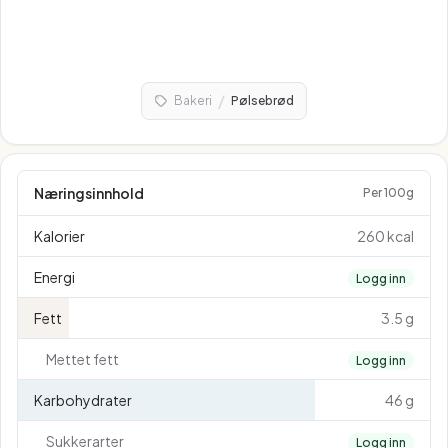
/
Bakeri
Pølsebrød
Næringsinnhold
Per 100g
Kalorier
260 kcal
Energi
Logg inn
Fett
3.5 g
Mettet fett
Logg inn
Karbohydrater
46 g
Sukkerarter
Logg inn