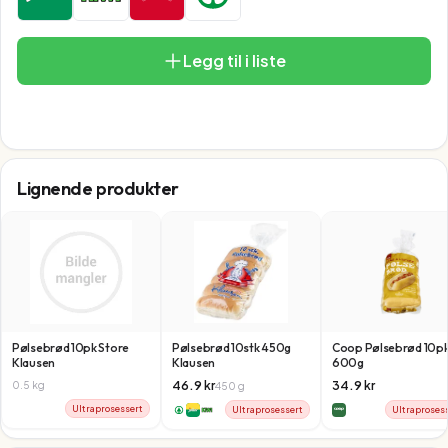
Legg til i liste
Lignende produkter
Pølsebrød 10pk Store
Pølsebrød 10stk 450g
Coop Pølsebrød 10p
Klausen
Klausen
600g
46.9
kr
34.9
kr
0.5
kg
450
g
Ultraprosessert
Ultraprosessert
Ultraproses