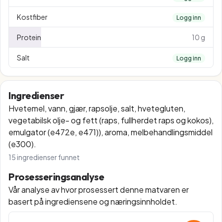
Kostfiber
Logg inn
Protein
10 g
Salt
Logg inn
Ingredienser
Hvetemel, vann, gjær, rapsolje, salt, hvetegluten,
vegetabilsk olje- og fett (raps, fullherdet raps og kokos),
emulgator (e472e, e471)), aroma, melbehandlingsmiddel
(e300).
15
ingredienser funnet
Prosesseringsanalyse
Vår analyse av hvor prosessert denne matvaren er
basert på ingrediensene og næringsinnholdet.