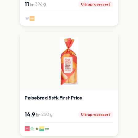
11
·
396
g
Ultraprosessert
kr
Pølsebrød 8stk First Price
14.9
·
250
g
Ultraprosessert
kr