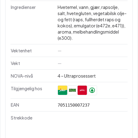
Ingredienser
Hvetemel, vann, gjær, rapsolje,
salt, hvetegluten, vegetabilsk olje-
og fett (raps, fullherdet raps og
kokos), emulgator (e472e, e471)),
aroma, melbehandlingsmiddel
(e300).
Vektenhet
—
Vekt
—
NOVA-nivå
4 – Ultraprosessert
Tilgjengelig hos
EAN
7051150007237
Strekkode