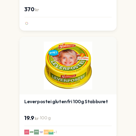
370
kr
Leverpostei glutenfri 100g Stabburet
19.9
·
100
g
kr
+
1