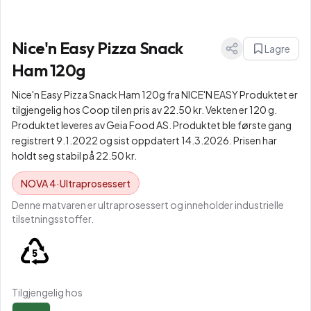
Nice'n Easy Pizza Snack
Lagre
Ham 120g
Nice'n Easy Pizza Snack Ham 120g fra NICE'N EASY Produktet er
tilgjengelig hos Coop til en pris av 22.50 kr. Vekten er 120 g.
Produktet leveres av Geia Food AS. Produktet ble første gang
registrert 9.1.2022 og sist oppdatert 14.3.2026. Prisen har
holdt seg stabil på 22.50 kr.
NOVA
4
·
Ultraprosessert
Denne matvaren er ultraprosessert og inneholder industrielle
tilsetningsstoffer.
Tilgjengelig hos