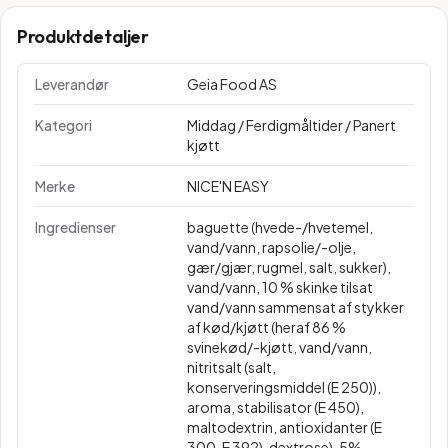
Produktdetaljer
Leverandør
Geia Food AS
Kategori
Middag / Ferdigmåltider / Panert
kjøtt
Merke
NICE'N EASY
Ingredienser
baguette (hvede-/hvetemel,
vand/vann, rapsolie/-olje,
gær/gjær, rugmel, salt, sukker),
vand/vann, 10 % skinke tilsat
vand/vann sammensat af stykker
af kød/kjøtt (heraf 86 %
svinekød/-kjøtt, vand/vann,
nitritsalt (salt,
konserveringsmiddel (E 250)),
aroma, stabilisator (E 450),
maltodextrin, antioxidanter (E
300, E 392), dextrose), 5%