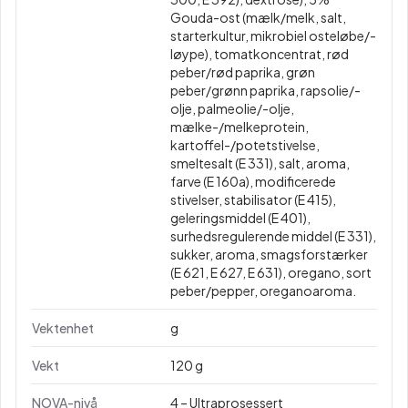
Gouda-ost (mælk/melk, salt,
starterkultur, mikrobiel osteløbe/-
løype), tomatkoncentrat, rød
peber/rød paprika, grøn
peber/grønn paprika, rapsolie/-
olje, palmeolie/-olje,
mælke-/melkeprotein,
kartoffel-/potetstivelse,
smeltesalt (E 331), salt, aroma,
farve (E 160a), modificerede
stivelser, stabilisator (E 415),
geleringsmiddel (E 401),
surhedsregulerende middel (E 331),
sukker, aroma, smagsforstærker
(E 621, E 627, E 631), oregano, sort
peber/pepper, oreganoaroma.
Vektenhet
g
Vekt
120 g
NOVA-nivå
4 – Ultraprosessert