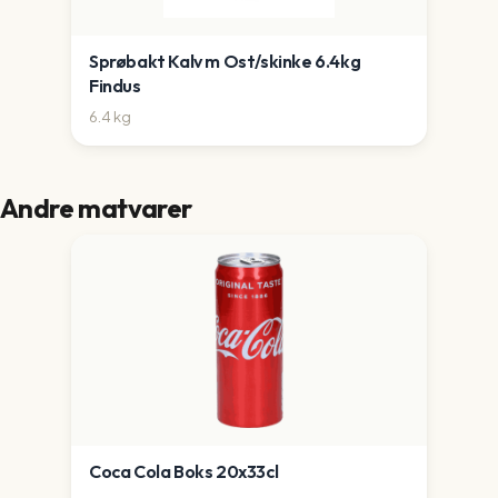
Sprøbakt Kalv m Ost/skinke 6.4kg
Findus
6.4
kg
Andre matvarer
Coca Cola Boks 20x33cl