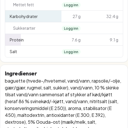
Mettet fett
Logg inn
Karbohydrater
27 g
32.4 g
Sukkerarter
Logg inn
Protein
7.6 g
9.1 g
Salt
Logg inn
Ingredienser
baguette (hvede-/hvetemel, vand/vann, rapsolie/-olje,
gær/gjær, rugmel, salt, sukker), vand/vann, 10 % skinke
tilsat vand/vann sammensat af stykker af kød/kjøtt
(heraf 86 % svinekød/-kjøtt, vand/vann, nitritsalt (salt,
konserveringsmiddel (E 250)), aroma, stabilisator (E
450), maltodextrin, antioxidanter (E 300, E 392),
dextrose), 5% Gouda-ost (mælk/melk, salt,