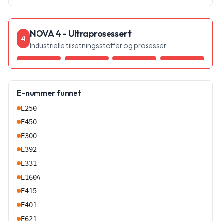
NOVA 4 - Ultraprosessert
4
Industrielle tilsetningsstoffer og prosesser
E-nummer funnet
E250
E450
E300
E392
E331
E160A
E415
E401
E621