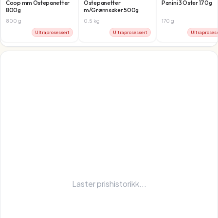
Coop mm Ostepanetter
Ostepanetter
Panini 3 Oster 170g
800g
m/Grønnsaker 500g
800
g
0.5
kg
170
g
Ultraprosessert
Ultraprosessert
Ultraproses
Laster prishistorikk...