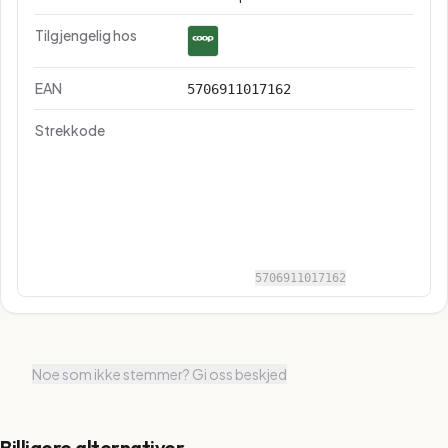
Tilgjengelig hos
EAN
5706911017162
Strekkode
5706911017162
Noe som ikke stemmer? Gi oss beskjed
Billigere alternativer