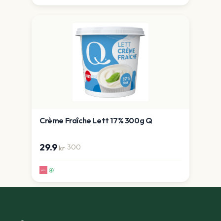
Crème Fraîche Lett 17% 300g Q
29.9
·
300
kr