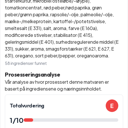
starterkultur, mikrobiel osteløbe/-løype),
tomatkoncentrat, rød peber/rød paprika, grøn
peber/grønn paprika, rapsolie/-olje, palmeolie/-olje,
mælke-/melkeprotein, kartoffel-/potetstivelse,
smeltesalt (E 331), salt, aroma, farve (E 160a),
modificerede stivelser, stabilisator (E 415),
geleringsmiddel (E 401), surhedsregulerende middel (E
331), sukker, aroma, smagsforstærker (E 621, E 627, E
631), oregano, sort peber/pepper, oreganoaroma.
58
ingredienser funnet
Prosesseringsanalyse
Vår analyse av hvor prosessert denne matvaren er
basert på ingrediensene og næringsinnholdet.
E
Totalvurdering
1
/10