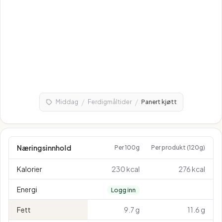
/
/
Middag
Ferdigmåltider
Panert kjøtt
Næringsinnhold
Per 100g
Per produkt (120g)
Kalorier
230 kcal
276 kcal
Energi
Logg inn
Fett
9.7 g
11.6 g