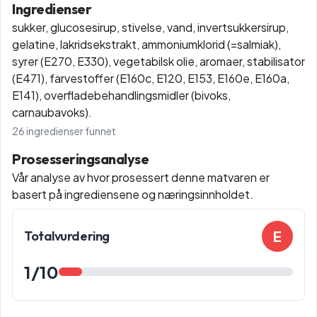
Ingredienser
sukker, glucosesirup, stivelse, vand, invertsukkersirup,
gelatine, lakridsekstrakt, ammoniumklorid (=salmiak),
syrer (E270, E330), vegetabilsk olie, aromaer, stabilisator
(E471), farvestoffer (E160c, E120, E153, E160e, E160a,
E141), overfladebehandlingsmidler (bivoks,
carnaubavoks).
26
ingredienser funnet
Prosesseringsanalyse
Vår analyse av hvor prosessert denne matvaren er
basert på ingrediensene og næringsinnholdet.
E
Totalvurdering
1
/10