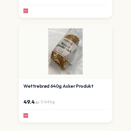
Wettrebrød 640g Asker Produkt
49.4
·
0.64
kg
kr