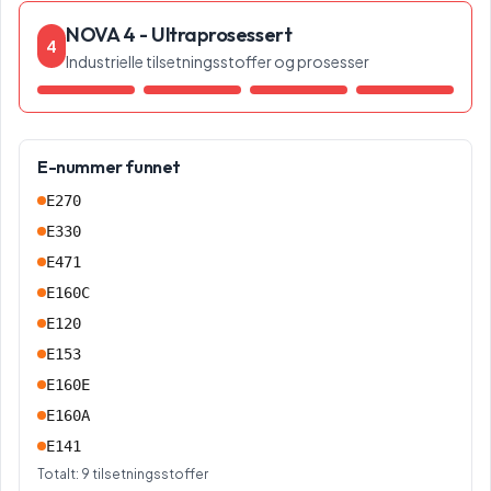
NOVA 4 - Ultraprosessert
4
Industrielle tilsetningsstoffer og prosesser
E-nummer funnet
E270
E330
E471
E160C
E120
E153
E160E
E160A
E141
Totalt:
9
tilsetningsstoffer