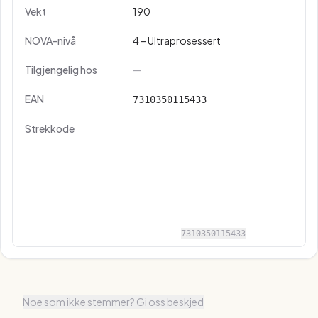
Vekt
190
NOVA-nivå
4 – Ultraprosessert
Tilgjengelig hos
—
EAN
7310350115433
Strekkode
7310350115433
Noe som ikke stemmer? Gi oss beskjed