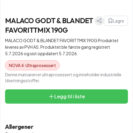
MALACO GODT & BLANDET
Lagre
FAVORITTMIX 190G
MALACO GODT & BLANDET FAVORITTMIX 190G Produktet
leveres av PVH AS. Produktet ble første gang registrert
5.7.2026 og sist oppdatert 5.7.2026.
NOVA
4
·
Ultraprosessert
Denne matvaren er ultraprosessert og inneholder industrielle
tilsetningsstoffer.
Legg til i liste
Allergener