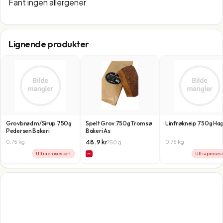
Fant ingen allergener
Lignende produkter
Grovbrød m/Sirup 750g
Spelt Grov 750g Tromsø
Linfrøkneip 750g Hag
Pedersen Bakeri
Bakeri As
48.9
kr
0.75
kg
0.75
kg
750
g
Ultraprosessert
Ultraproses