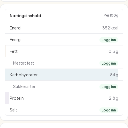
Næringsinnhold
Per 100g
Energi
352 kcal
Energi
Logg inn
Fett
0.3 g
Mettet fett
Logg inn
Karbohydrater
84 g
Sukkerarter
Logg inn
Protein
2.8 g
Salt
Logg inn