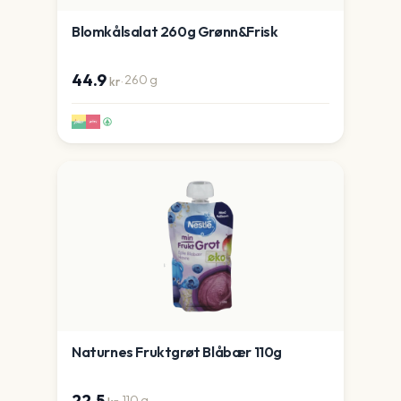
Blomkålsalat 260g Grønn&Frisk
44.9
·
260
g
kr
Naturnes Fruktgrøt Blåbær 110g
22.5
·
110
g