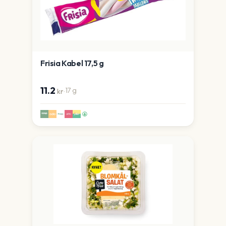
Frisia Kabel 17,5 g
11.2
·
17
g
kr