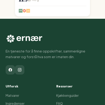
kr
En tjeneste for å finne oppskrifter, sammenligne
matvarer og forstå hva som er i maten din.
Utforsk
Ressurser
Matvarer
Kjøkkenguider
Ingredienser
FAQ