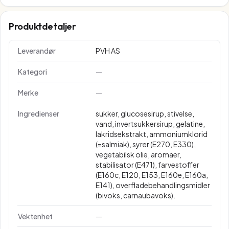
Produktdetaljer
Leverandør
PVH AS
Kategori
—
Merke
—
Ingredienser
sukker, glucosesirup, stivelse,
vand, invertsukkersirup, gelatine,
lakridsekstrakt, ammoniumklorid
(=salmiak), syrer (E270, E330),
vegetabilsk olie, aromaer,
stabilisator (E471), farvestoffer
(E160c, E120, E153, E160e, E160a,
E141), overfladebehandlingsmidler
(bivoks, carnaubavoks).
Vektenhet
—