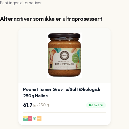
Fant ingen alternativer
Alternativer som ikke er ultraprosessert
Peanøttsmør Grovt u/Salt Økologisk
250g Helios
61.7
·
250
g
Renvare
kr