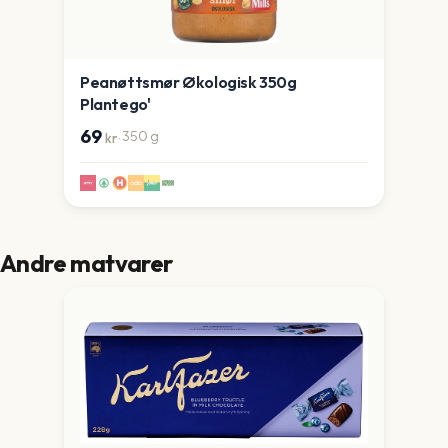
Peanøttsmør Økologisk 350g
Plantego'
69
·
350
g
kr
Andre matvarer