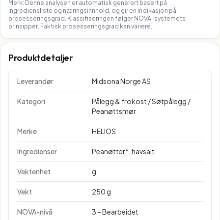
Merk: Denne analysen er automatisk generert basert på
ingrediensliste og næringsinnhold, og gir en indikasjon på
prosesseringsgrad. Klassifiseringen følger NOVA-systemets
prinsipper. Faktisk prosesseringsgrad kan variere.
Produktdetaljer
Leverandør
Midsona Norge AS
Kategori
Pålegg & frokost / Søtpålegg /
Peanøttsmør
Merke
HELIOS
Ingredienser
Peanøtter*, havsalt.
Vektenhet
g
Vekt
250 g
NOVA-nivå
3 – Bearbeidet