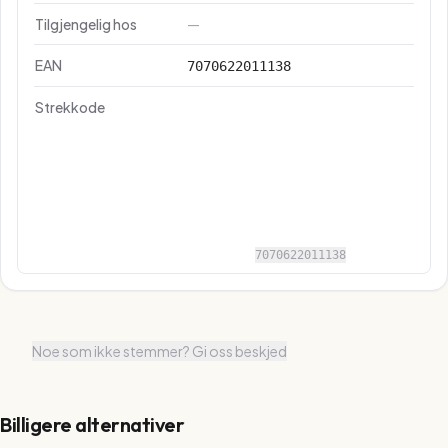
Tilgjengelig hos
—
EAN
7070622011138
Strekkode
7070622011138
Noe som ikke stemmer? Gi oss beskjed
Billigere alternativer