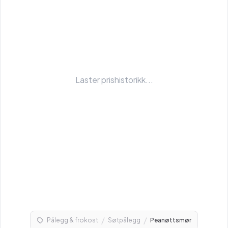
Laster prishistorikk...
/
/
Pålegg & frokost
Søtpålegg
Peanøttsmør