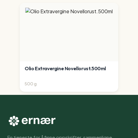
Olio Extravergine Novellorust.500ml
500
g
En tjeneste for å finne oppskrifter, sammenligne