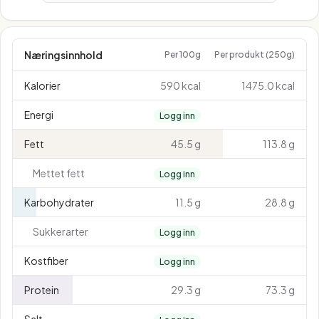
Næringsinnhold
Per 100g
Per produkt (250g)
Kalorier
590 kcal
1475.0 kcal
Energi
Logg inn
Fett
45.5 g
113.8 g
Mettet fett
Logg inn
Karbohydrater
11.5 g
28.8 g
Sukkerarter
Logg inn
Kostfiber
Logg inn
Protein
29.3 g
73.3 g