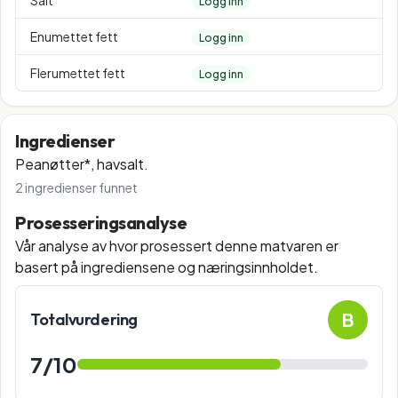
Salt
Logg inn
Enumettet fett
Logg inn
Flerumettet fett
Logg inn
Ingredienser
Peanøtter*, havsalt.
2
ingredienser funnet
Prosesseringsanalyse
Vår analyse av hvor prosessert denne matvaren er
basert på ingrediensene og næringsinnholdet.
B
Totalvurdering
7
/10