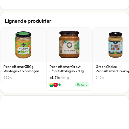
Lignende produkter
Peanøttsmør 350g
Peanøttsmør Grovt
Green Choice
Økologisk Kolonihagen
u/Salt Økologisk 250g
Peanøttsmør Cream
Helios
6x340g
61.7
kr
350
g
340
g
250
g
Renvare