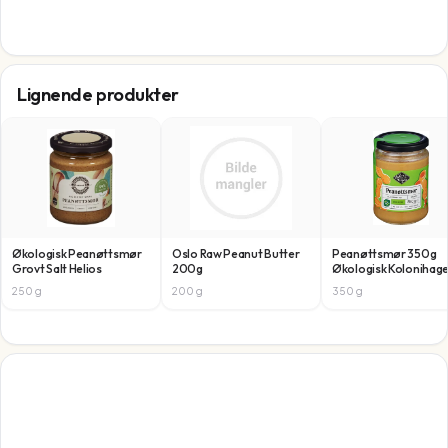
Lignende produkter
Økologisk Peanøttsmør
Oslo Raw Peanut Butter
Peanøttsmør 350g
Grovt Salt Helios
200g
Økologisk Kolonihag
250
g
200
g
350
g