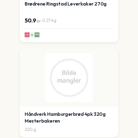
Brødrene Ringstad Leverkaker 270g
50.9
·
0.27
kg
kr
Håndverk Hamburgerbrød 4pk 320g
Mesterbakeren
320
g