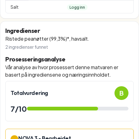
Salt
Logg inn
Ingredienser
Ristede peanøtter (99,3%)*, havsalt.
2
ingredienser funnet
Prosesseringsanalyse
Vår analyse av hvor prosessert denne matvaren er
basert på ingrediensene og næringsinnholdet.
B
Totalvurdering
7
/10
NOVA 3 - Bearbeidet