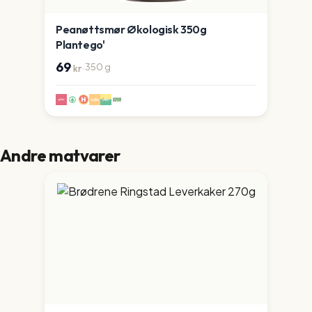
Peanøttsmør Økologisk 350g
Plantego'
69
·
350
g
kr
Andre matvarer