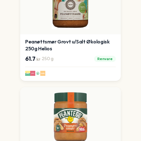
Peanøttsmør Grovt u/Salt Økologisk
250g Helios
61.7
·
250
g
Renvare
kr