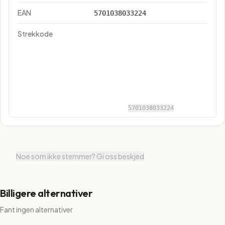
EAN
5701038033224
Strekkode
5701038033224
Noe som ikke stemmer? Gi oss beskjed
Billigere alternativer
Fant ingen alternativer