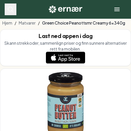
Hjem
/
Matvarer
/
Green Choice Peanottsmr Creamy 6x340g
Last ned appen i dag
Skann strekkoder, sammenlign priser og finn sunnere alternativer
rett fra mobilen.