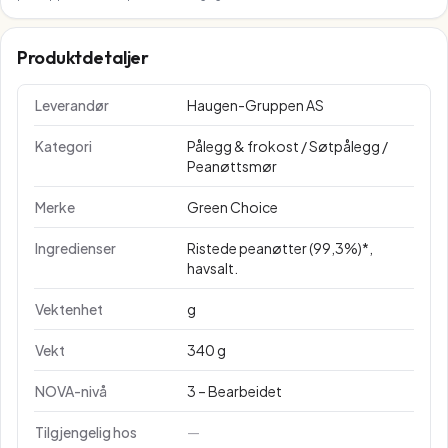
Produktdetaljer
Leverandør
Haugen-Gruppen AS
Kategori
Pålegg & frokost / Søtpålegg /
Peanøttsmør
Merke
Green Choice
Ingredienser
Ristede peanøtter (99,3%)*,
havsalt.
Vektenhet
g
Vekt
340 g
NOVA-nivå
3 – Bearbeidet
Tilgjengelig hos
—