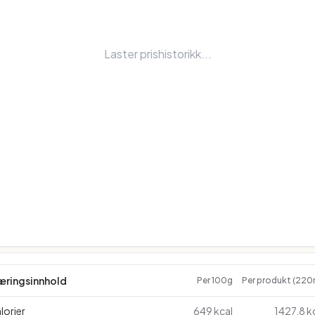
Laster prishistorikk...
æringsinnhold
Per 100g
Per produkt (220
lorier
649 kcal
1427.8 k