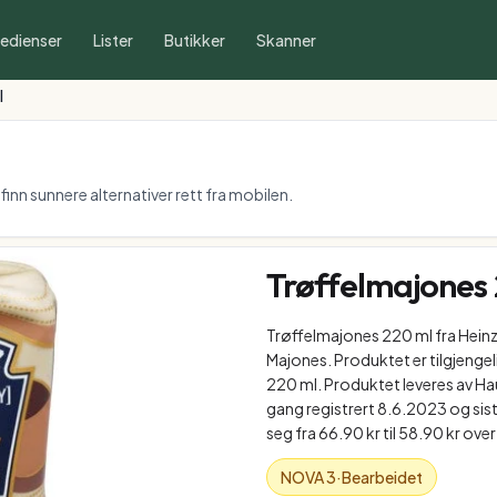
redienser
Lister
Butikker
Skanner
l
inn sunnere alternativer rett fra mobilen.
Trøffelmajones
Trøffelmajones 220 ml fra Heinz
Majones. Produktet er tilgjengeli
220 ml. Produktet leveres av H
gang registrert 8.6.2023 og sis
seg fra 66.90 kr til 58.90 kr over 
NOVA
3
·
Bearbeidet