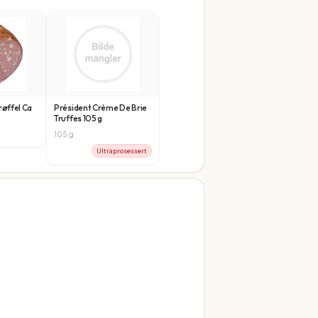
røffel Ca
Président Crème De Brie
Truffes 105 g
105
g
Ultraprosessert