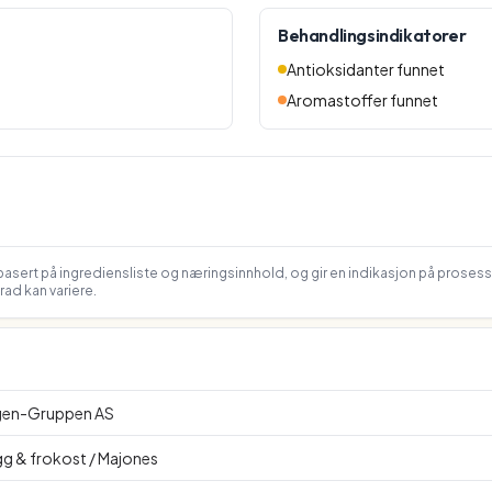
Behandlingsindikatorer
Antioksidanter funnet
Aromastoffer funnet
asert på ingrediensliste og næringsinnhold, og gir en indikasjon på proses
ad kan variere.
en-Gruppen AS
gg & frokost / Majones