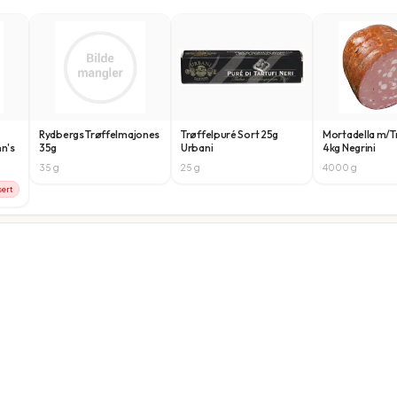
Rydbergs Trøffelmajones
Trøffelpuré Sort 25g
Mortadella m/T
nn's
35g
Urbani
4kg Negrini
35
g
25
g
4000
g
sert