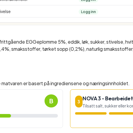
ivelse
Logg inn
frittgående EGGeplomme 5%, eddik, løk, sukker, stivelse, hvitl
0,4%, smaksstoffer, tørket sopp (0,2%), naturlig smaksstoffer
e matvaren er basert på ingrediensene og næringsinnholdet.
NOVA 3 - Bearbeidet
B
3
Tilsatt salt, sukker eller 