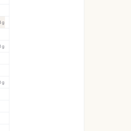
4 g
1 g
0 g