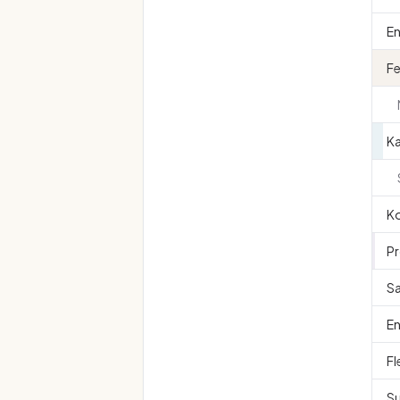
En
Fe
K
Ko
Pr
Sa
En
Fl
Su