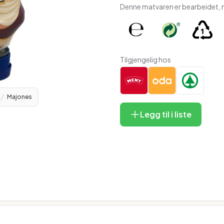
Denne matvaren er bearbeidet, m
Tilgjengelig hos
/
Majones
Legg til i liste