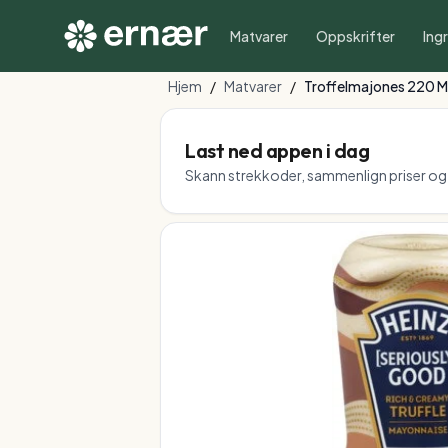
Matvarer
Oppskrifter
Ing
Hjem
/
Matvarer
/
Troffelmajones 220 M
Last ned appen i dag
Skann strekkoder, sammenlign priser og f