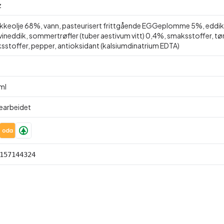
z
kkeolje 68%, vann, pasteurisert frittgående EGGeplomme 5%, eddik, lø
 vineddik, sommertrøfler (tuber aestivum vitt) 0,4%, smaksstoffer, tø
sstoffer, pepper, antioksidant (kalsiumdinatrium EDTA)
ml
Bearbeidet
157144324