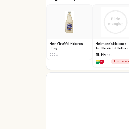
Heinz Trøffel Majones
Hellmann's Majones
855g
Truffle 248ml Hellma
51.9
kr
855
g
250
Ultraproses