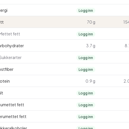
ergi
Logg inn
tt
70 g
15
Mettet fett
Logg inn
arbohydrater
3.7 g
8.
Sukkerarter
Logg inn
stfiber
Logg inn
otein
0.9 g
2.
lt
Logg inn
umettet fett
Logg inn
erumettet fett
Logg inn
kkeralkoholer
Logg inn