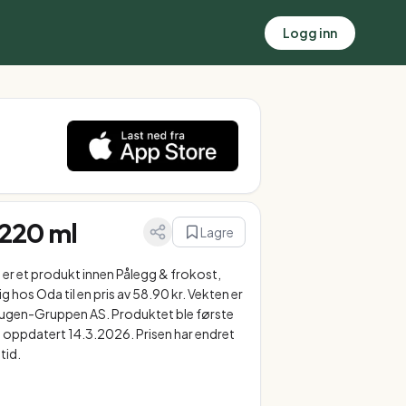
Logg inn
 220 ml
Lagre
 er et produkt innen Pålegg & frokost,
g hos Oda til en pris av 58.90 kr. Vekten er
augen-Gruppen AS. Produktet ble første
t oppdatert 14.3.2026. Prisen har endret
tid.