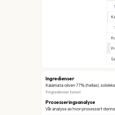
K
Ko
Pr
Sa
Ingredienser
Kalamata oliven 77% (hellas), solsikk
9
ingredienser funnet
Prosesseringsanalyse
Vår analyse av hvor prosessert denn