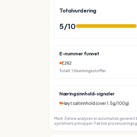
Totalvurdering
5
/10
E-nummer funnet
E202
Totalt:
1
tilsetningsstoffer
Næringsinnhold-signaler
Høyt saltinnhold (over 1.5g/100g)
Merk: Denne analysen er automatisk generert b
systemets prinsipper. Faktisk prosesseringsgr