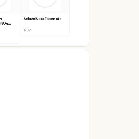
n
Belazu Black Tapenade
 180g
170
g