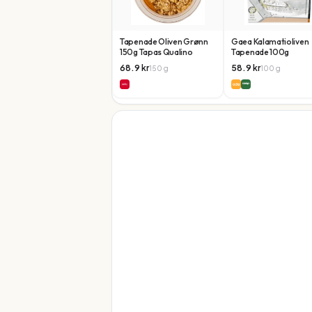
Tapenade Oliven Grønn
Gaea Kalamatioliven
150g Tapas Qualino
Tapenade 100g
68.9
kr
58.9
kr
150
g
100
g