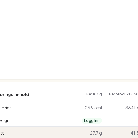
æringsinnhold
Per 100g
Per produkt (15
lorier
256 kcal
384 k
ergi
Logg inn
tt
27.7 g
41.