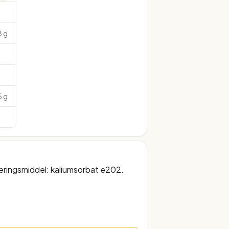
8 g
5 g
rveringsmiddel: kaliumsorbat e202.