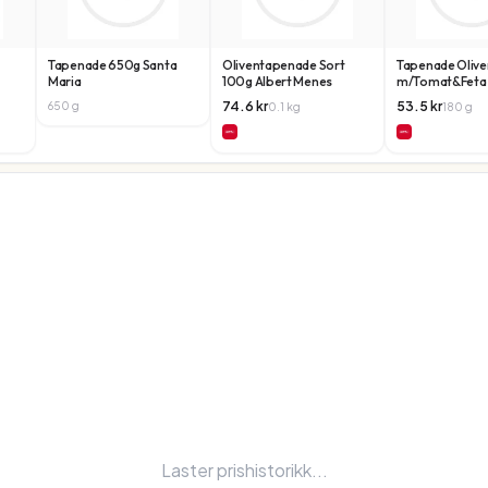
Tapenade 650g Santa
Oliventapenade Sort
Tapenade Olive
Maria
100g Albert Menes
m/Tomat&Feta
Olivebranch
74.6
kr
53.5
kr
650
g
0.1
kg
180
g
Laster prishistorikk...