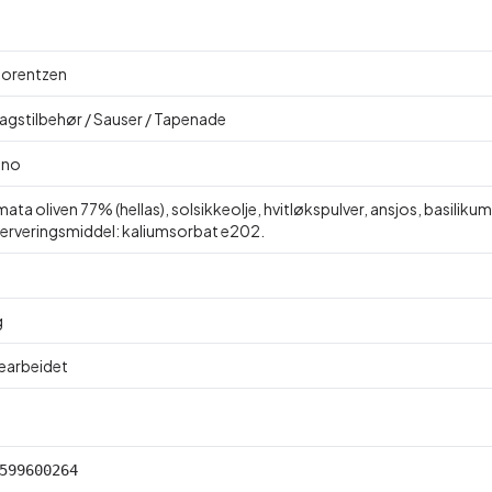
 lorentzen
agstilbehør / Sauser / Tapenade
ino
ata oliven 77% (hellas), solsikkeolje, hvitløkspulver, ansjos, basiliku
erveringsmiddel: kaliumsorbat e202.
g
Bearbeidet
599600264