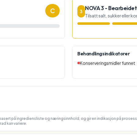
NOVA 3 - Bearbeidet
C
3
Tilsatt salt, sukker eller 
Behandlingsindikatorer
Konserveringsmidler funnet
asert på ingrediensliste og næringsinnhold, og gir en indikasjon på proses
ad kan variere.