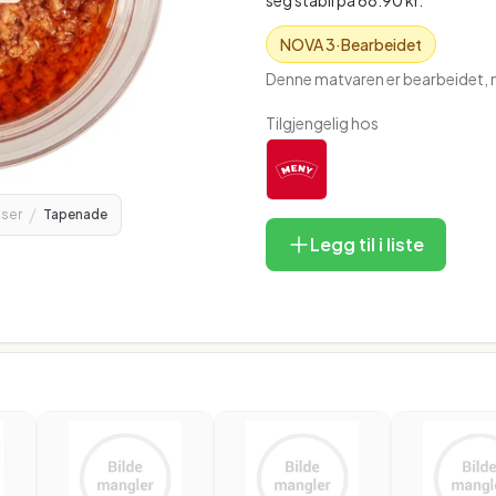
seg stabil på 68.90 kr.
NOVA
3
·
Bearbeidet
Denne matvaren er bearbeidet, m
Tilgjengelig hos
/
ser
Tapenade
Legg til i liste