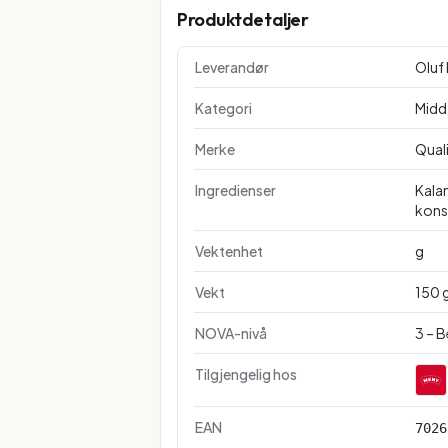
Produktdetaljer
Leverandør
Oluf
Kategori
Midd
Merke
Qual
Ingredienser
Kalam
kons
Vektenhet
g
Vekt
150 
NOVA-nivå
3 – 
Tilgjengelig hos
EAN
7026