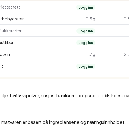
Mettet fett
Logg inn
arbohydrater
0.5 g
0.
Sukkerarter
Logg inn
stfiber
Logg inn
otein
1.7 g
2.
lt
Logg inn
eolje, hvitløkspulver, ansjos, basilikum, oregano, eddik, konse
e matvaren er basert på ingrediensene og næringsinnholdet.