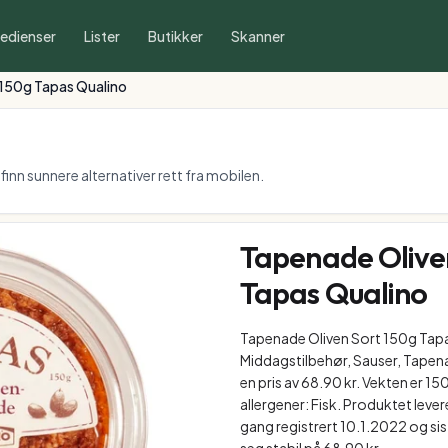
redienser
Lister
Butikker
Skanner
 150g Tapas Qualino
inn sunnere alternativer rett fra mobilen.
Tapenade Olive
Tapas Qualino
Tapenade Oliven Sort 150g Tapas
Middagstilbehør, Sauser, Tapenad
en pris av 68.90 kr. Vekten er 1
allergener: Fisk. Produktet leve
gang registrert 10.1.2022 og si