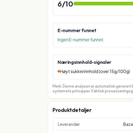
6
/10
E-nummer funnet
Ingen E-nummer funnet
Næringsinnhold-signaler
Høyt sukkerinnhold (over 15g/100g)
Merk: Denne analysen er automatisk generert b
systemets prinsipper. Faktisk prosesseringsgr
Produktdetaljer
Leverandør
Baza