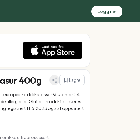
Logg inn
Glasur 400g
Lagre
Østeuropeiske delikatesser Vekten er 0.4
de allergener: Gluten. Produktet leveres
ang registrert 11.6.2023 og sist oppdatert
en ikke ultraprosessert.