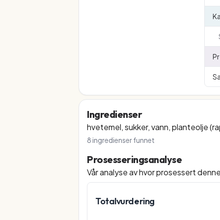
K
Pr
Sa
Ingredienser
hvetemel, sukker, vann, planteolje (rap
8
ingredienser funnet
Prosesseringsanalyse
Vår analyse av hvor prosessert denn
Totalvurdering