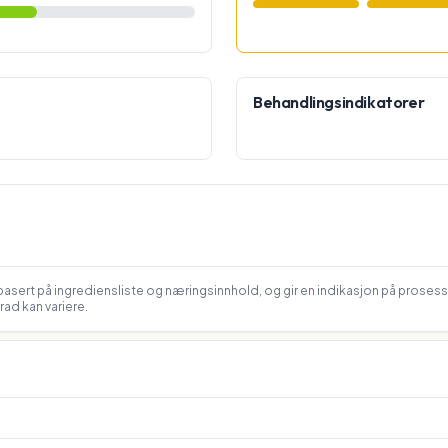
Behandlingsindikatorer
asert på ingrediensliste og næringsinnhold, og gir en indikasjon på proses
ad kan variere.