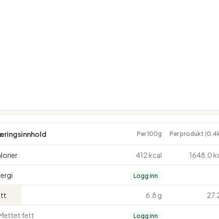
æringsinnhold
Per 100g
Per produkt (0.4
lorier
412 kcal
1648.0 k
ergi
Logg inn
tt
6.8 g
27.
Mettet fett
Logg inn