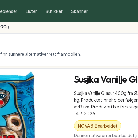
redienser
Lister
Butikker
Skanner
 400g
inn sunnere alternativer rett fra mobilen.
Susjka Vanilje 
Susjka Vanilje Glasur 400g fra 
kg. Produktet inneholder følgen
av Baza. Produktet ble første g
14.3.2026.
NOVA
3
·
Bearbeidet
Denne matvaren er bearbeidet, m