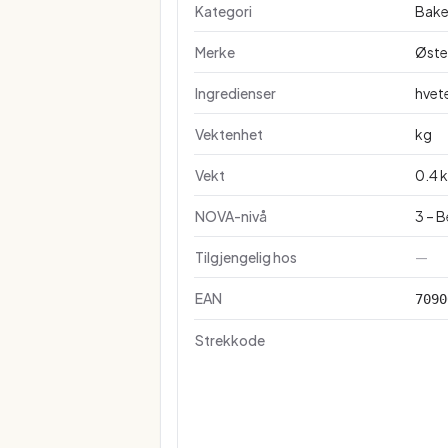
Kategori
Bake
Merke
Øste
Ingredienser
hvete
Vektenhet
kg
Vekt
0.4 
NOVA-nivå
3 – 
Tilgjengelig hos
—
EAN
7090
Strekkode