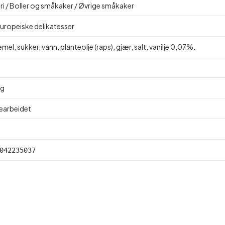
ri / Boller og småkaker / Øvrige småkaker
uropeiske delikatesser
mel, sukker, vann, planteolje (raps), gjær, salt, vanilje 0,07%.
kg
Bearbeidet
042235037