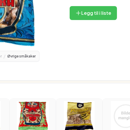
Legg til i liste
/
r
Øvrige småkaker