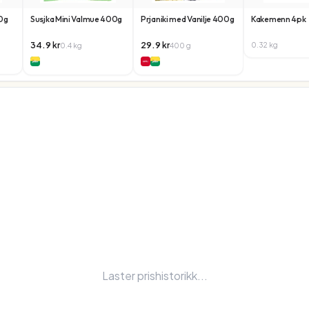
00g
Susjka Mini Valmue 400g
Prjaniki med Vanilje 400g
Kakemenn 4pk
34.9
kr
29.9
kr
0.32
kg
0.4
kg
400
g
Laster prishistorikk...