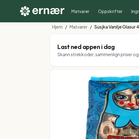
Matvarer
Oppskrifter
Ing
Hjem
/
Matvarer
/
Susjka Vanilje Glasur
Last ned appen i dag
Skann strekkoder, sammenlign priser og f