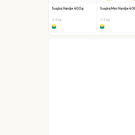
Susjka Vanilje 400g
Susjka Mini Vanilje 4
0.4
kg
0.4
kg