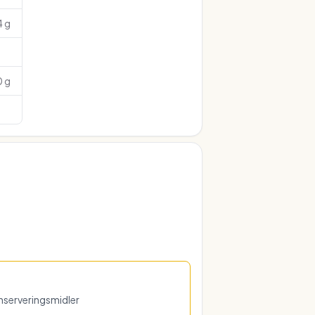
4 g
 g
konserveringsmidler