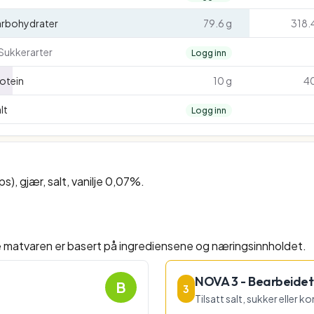
arbohydrater
79.6 g
318.
Sukkerarter
Logg inn
otein
10 g
40
lt
Logg inn
s), gjær, salt, vanilje 0,07%.
e matvaren er basert på ingrediensene og næringsinnholdet.
NOVA 3 - Bearbeidet
B
3
Tilsatt salt, sukker eller 