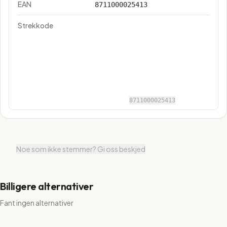
EAN
8711000025413
Strekkode
8711000025413
Noe som ikke stemmer? Gi oss beskjed
Billigere alternativer
Fant ingen alternativer