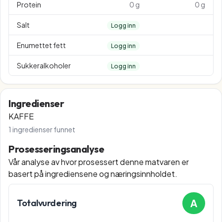
Protein
0 g
0 g
Salt
Logg inn
Enumettet fett
Logg inn
Sukkeralkoholer
Logg inn
Ingredienser
KAFFE
1
ingredienser funnet
Prosesseringsanalyse
Vår analyse av hvor prosessert denne matvaren er
basert på ingrediensene og næringsinnholdet.
A
Totalvurdering