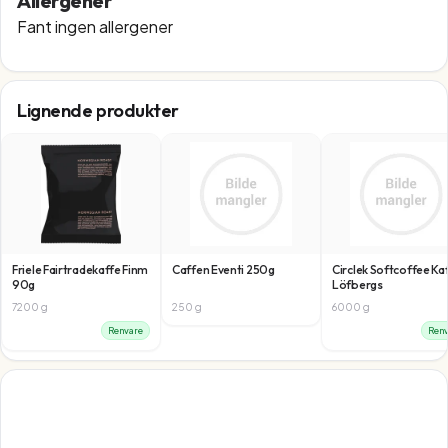
Allergener
Fant ingen allergener
Lignende produkter
Friele Fairtradekaffe Finm
Caffen Eventi 250g
Circlek Softcoffee Ka
90g
Löfbergs
7200
g
250
g
6000
g
Renvare
Renv