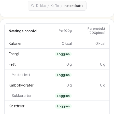
/
/
Drikke
Kaffe
Instant kaffe
Per produkt
Næringsinnhold
Per 100g
(200piece)
Kalorier
0 kcal
0 kcal
Energi
Logg inn
Fett
0 g
0 g
Mettet fett
Logg inn
Karbohydrater
0 g
0 g
Sukkerarter
Logg inn
Kostfiber
Logg inn