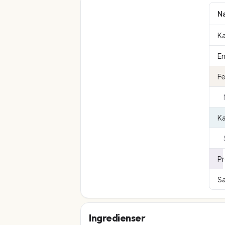
N
Ka
En
Fe
K
Pr
Sa
Ingredienser