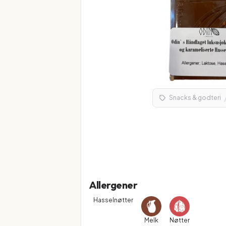
Snacks & godteri
Allergener
Hasselnøtter
Melk
Nøtter