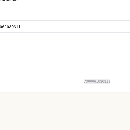
061080311
7090061080311