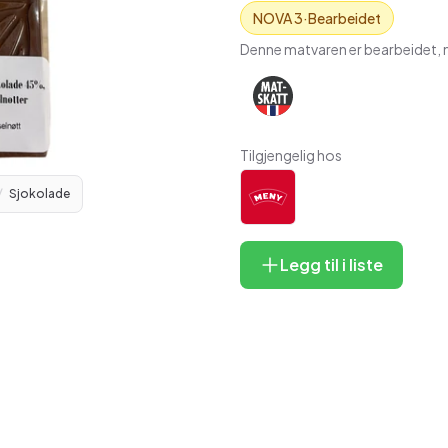
NOVA
3
·
Bearbeidet
Denne matvaren er bearbeidet, m
Tilgjengelig hos
/
Sjokolade
Legg til i liste