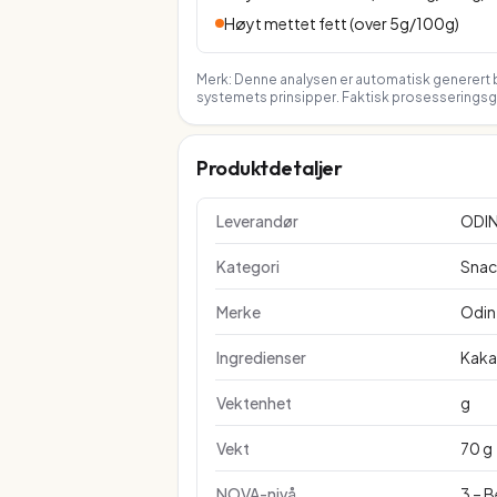
Høyt mettet fett (over 5g/100g)
Merk: Denne analysen er automatisk generert b
systemets prinsipper. Faktisk prosesseringsgr
Produktdetaljer
Leverandør
ODI
Kategori
Snac
Merke
Odin
Ingredienser
Kaka
Vektenhet
g
Vekt
70 g
NOVA-nivå
3 – 