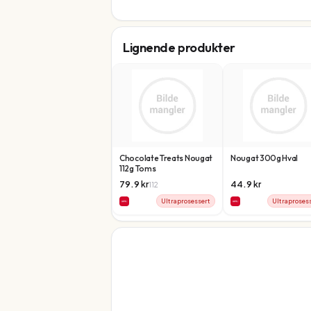
Lignende produkter
Chocolate Treats Nougat
Nougat 300g Hval
112g Toms
79.9
kr
44.9
kr
112
Ultraprosessert
Ultraproses