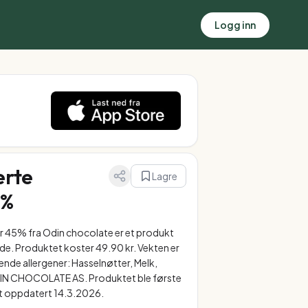
Logg inn
erte
Lagre
5%
r 45% fra Odin chocolate er et produkt
de. Produktet koster 49.90 kr. Vekten er
ende allergener: Hasselnøtter, Melk,
ODIN CHOCOLATE AS. Produktet ble første
st oppdatert 14.3.2026.