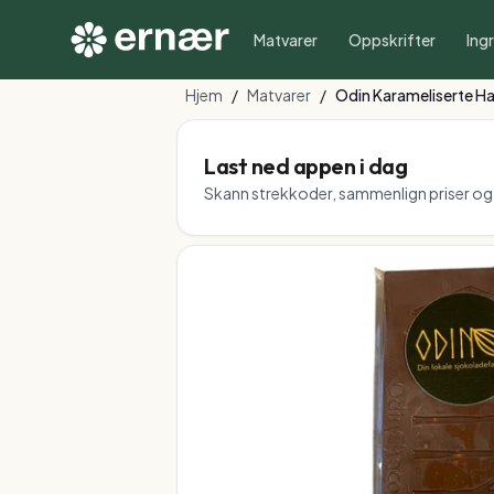
Matvarer
Oppskrifter
Ing
Hjem
/
Matvarer
/
Odin Karameliserte Ha
Last ned appen i dag
Skann strekkoder, sammenlign priser og f