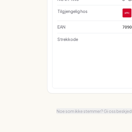
Tilgjengelig hos
EAN
7090
Strekkode
Noe som ikke stemmer? Gi oss beskjed