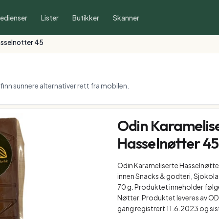
redienser
Lister
Butikker
Skanner
sselnotter 45
inn sunnere alternativer rett fra mobilen.
Odin Karamelis
Hasselnøtter 4
Odin Karameliserte Hasselnøtte
innen Snacks & godteri, Sjokola
70 g. Produktet inneholder følg
Nøtter. Produktet leveres av 
gang registrert 11.6.2023 og si