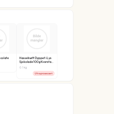
ocolate
Hasselnøtt Dyppet i Lys
Sjokolade 100g Kvarstad
Sjokolade
0.1
kg
Ultraprosessert