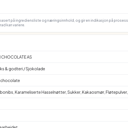
asert på ingrediensliste og næringsinnhold, og gir en indikasjon på proses
ad kan variere.
N CHOCOLATE AS
ks & godteri / Sjokolade
 chocolate
bonibs, Karameliserte Hasselnøtter, Sukker, Kakaosmør, Fløtepulver, 
Bearbeidet