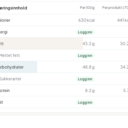
æringsinnhold
Per 100g
Per produkt (7
lorier
630 kcal
441 k
ergi
Logg inn
tt
43.2 g
30.
Mettet fett
Logg inn
arbohydrater
48.8 g
34.
Sukkerarter
Logg inn
otein
8.2 g
5.
lt
Logg inn