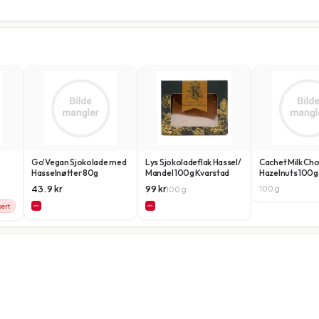
Go'Vegan Sjokolade med
Lys Sjokoladeflak Hassel/
Cachet Milk Ch
Hasselnøtter 80g
Mandel 100g Kvarstad
Hazelnuts 100g
43.9
kr
99
kr
100
g
100
g
sert