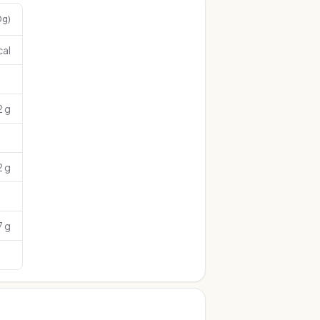
0g)
cal
2 g
2 g
7 g