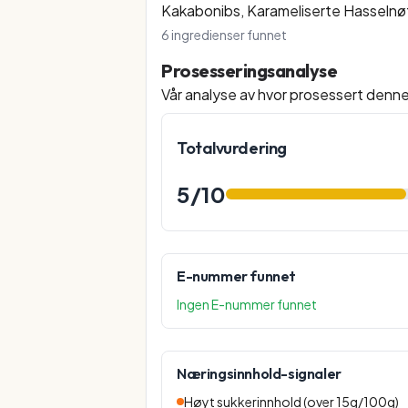
Kakabonibs, Karameliserte Hasselnøtt
6
ingredienser funnet
Prosesseringsanalyse
Vår analyse av hvor prosessert denn
Totalvurdering
5
/10
E-nummer funnet
Ingen E-nummer funnet
Næringsinnhold-signaler
Høyt sukkerinnhold (over 15g/100g)