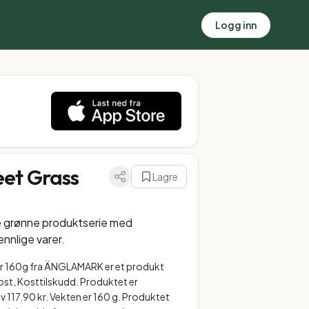
Logg inn
et Grass
Lagre
e grønne produktserie med
ennlige varer.
 160g fra ÄNGLAMARK er et produkt
kost, Kosttilskudd. Produktet er
 av 117.90 kr. Vekten er 160 g. Produktet