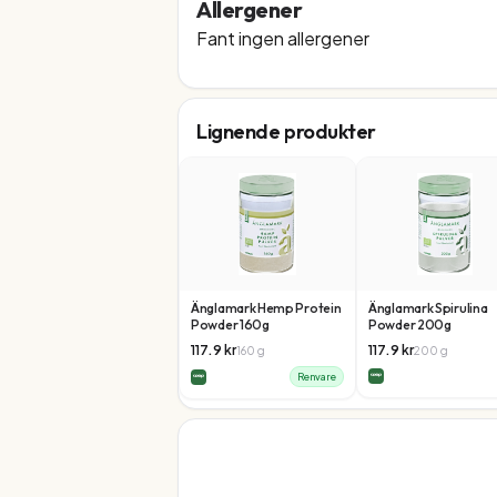
Allergener
Fant ingen allergener
Lignende produkter
Änglamark Hemp Protein
Änglamark Spirulina
Powder 160g
Powder 200g
117.9
kr
117.9
kr
160
g
200
g
Renvare