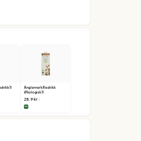
rikk 1l
Änglamark Risdrikk
Økologisk 1l
28.9
kr
1
l