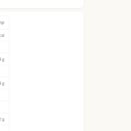
0g)
cal
4 g
4 g
2 g