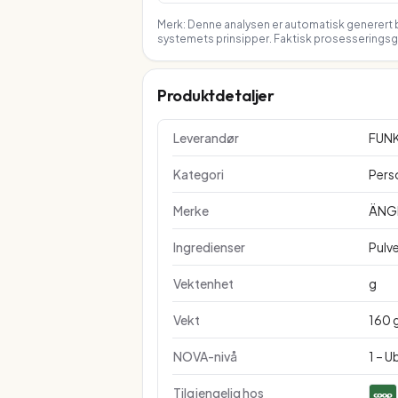
Merk: Denne analysen er automatisk generert b
systemets prinsipper. Faktisk prosesseringsgr
Produktdetaljer
Leverandør
FUN
Kategori
Perso
Merke
ÄNG
Ingredienser
Pulve
Vektenhet
g
Vekt
160 
NOVA-nivå
1 – 
Tilgjengelig hos