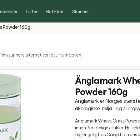
redienser
Lister
Butikker
Skanner
s Powder 160g
inn sunnere alternativer rett fra mobilen.
Änglamark Whe
Powder 160g
Änglamark er Norges størst
økologiske, miljø- og allergiv
Änglamark Wheet Grass Powder
innen Personlige artikler, Helse
tilgjengelig hos Coop til en pris