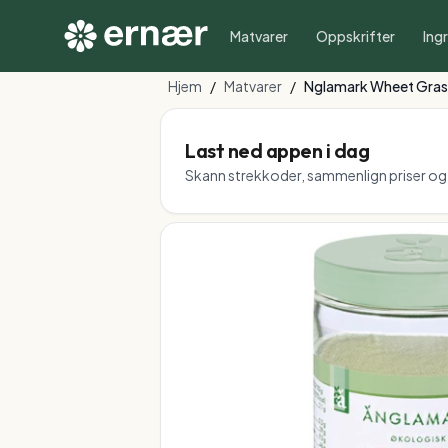
Matvarer
Oppskrifter
Ing
Hjem
/
Matvarer
/
Nglamark Wheet Gras
Last ned appen i dag
Skann strekkoder, sammenlign priser og f