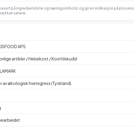
asert på ingrediensliste og næringsinnhold, og gir en indikasjon på proses
ad kan variere.
KISFOOD APS
nlige artikler / Helsekost / Kosttilskudd
LAMARK
r av økologisk hvetegress (Tyskland).
g
Ubearbeidet