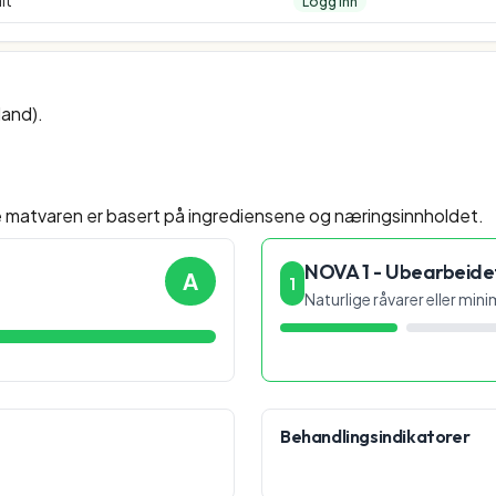
lt
Logg inn
land).
e matvaren er basert på ingrediensene og næringsinnholdet.
NOVA 1 - Ubearbeide
A
1
Naturlige råvarer eller min
Behandlingsindikatorer