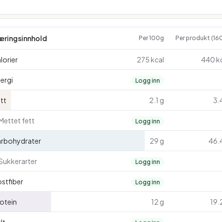
æringsinnhold
Per 100g
Per produkt (16
lorier
275 kcal
440 k
ergi
Logg inn
tt
2.1 g
3.
Mettet fett
Logg inn
arbohydrater
29 g
46.
Sukkerarter
Logg inn
stfiber
Logg inn
otein
12 g
19.