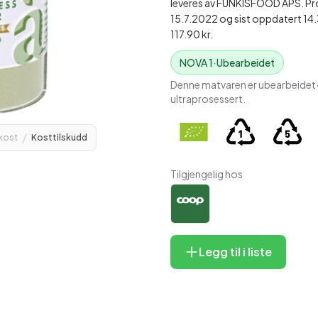
leveres av FUNKISFOOD APS. Pro
15.7.2022 og sist oppdatert 14.3
117.90 kr.
NOVA
1
·
Ubearbeidet
Denne matvaren er ubearbeidet e
ultraprosessert.
/
kost
Kosttilskudd
Tilgjengelig hos
Legg til i liste