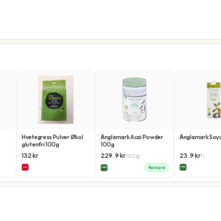
Hvetegress Pulver Økol
Änglamark Acai Powder
Änglamark Soyad
glutenfri 100g
100g
132
kr
229.9
kr
23.9
kr
100
g
1
l
Renvare