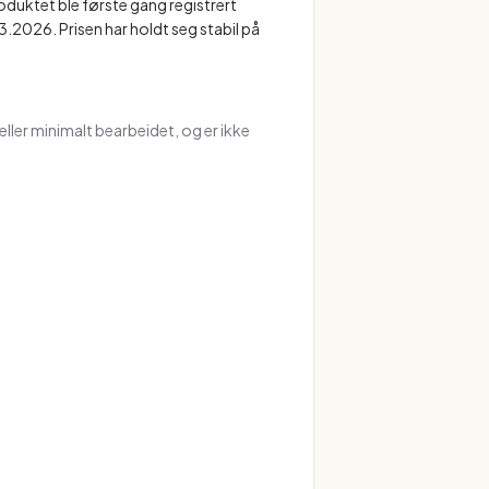
duktet ble første gang registrert
.2026. Prisen har holdt seg stabil på
ller minimalt bearbeidet, og er ikke