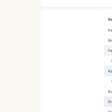
N
Ka
En
Fe
K
Ko
Pr