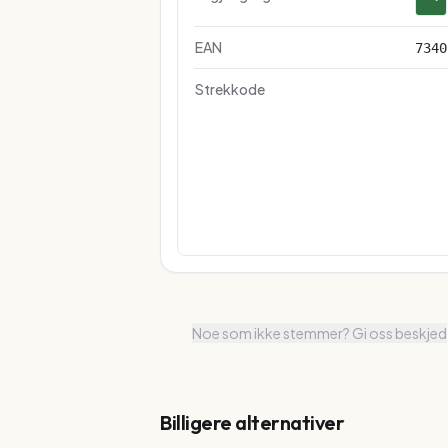
EAN
7340
Strekkode
Noe som ikke stemmer? Gi oss beskjed
Billigere alternativer