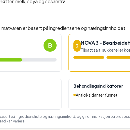
øtter, melk, soya og sesamfrø.
e matvaren er basert på ingrediensene og næringsinnholdet.
NOVA 3 - Bearbeidet
B
3
Tilsatt salt, sukker eller 
Behandlingsindikatorer
Antioksidanter funnet
asert på ingrediensliste og næringsinnhold, og gir en indikasjon på proses
ad kan variere.