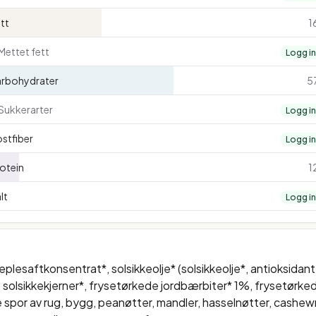
tt
1
Mettet fett
Logg i
arbohydrater
5
Sukkerarter
Logg i
stfiber
Logg i
otein
1
lt
Logg i
eplesaftkonsentrat*, solsikkeolje* (solsikkeolje*, antioksidant (
 solsikkekjerner*, frysetørkede jordbærbiter* 1%, frysetørke
spor av rug, bygg, peanøtter, mandler, hasselnøtter, cashewnø