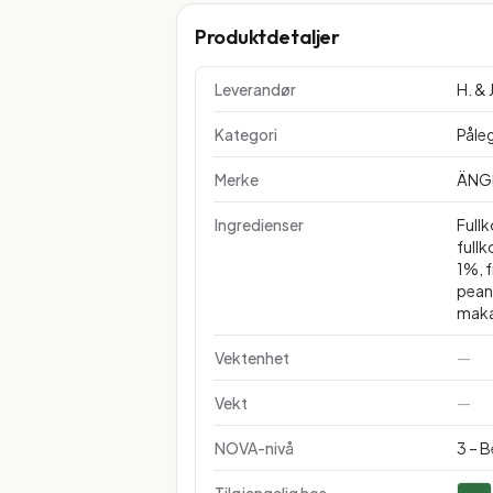
Produktdetaljer
Leverandør
H. &
Kategori
Påle
Merke
ÄNG
Ingredienser
Fullk
fullk
1%, 
peanø
maka
Vektenhet
—
Vekt
—
NOVA-nivå
3 – 