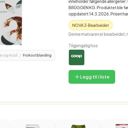
inneholder følgende allergener: 
BRÜGGEN KG. Produktet ble førs
oppdatert 14.3.2026. Prisen har 
NOVA
3
·
Bearbeidet
Denne matvaren er bearbeidet, m
Tilgjengelig hos
/
r og musli
Frokostblanding
Legg til i liste