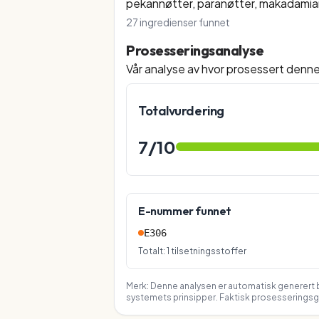
pekannøtter, paranøtter, makadamian
27
ingredienser funnet
Prosesseringsanalyse
Vår analyse av hvor prosessert denn
Totalvurdering
7
/10
E-nummer funnet
E306
Totalt:
1
tilsetningsstoffer
Merk: Denne analysen er automatisk generert b
systemets prinsipper. Faktisk prosesseringsgr