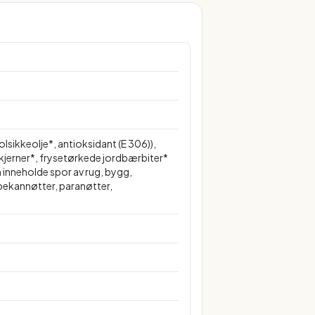
olsikkeolje*, antioksidant (E 306)),
ekjerner*, frysetørkede jordbærbiter*
 inneholde spor av rug, bygg,
 pekannøtter, paranøtter,