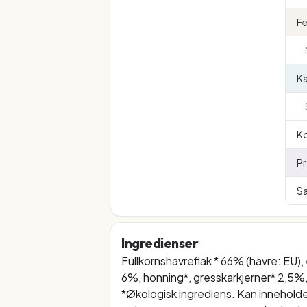
Fe
K
Ko
Pr
Sa
Ingredienser
Fullkornshavreflak * 66% (havre: EU), 
6%, honning*, gresskarkjerner* 2,5%,
*Økologisk ingrediens. Kan inneholde 