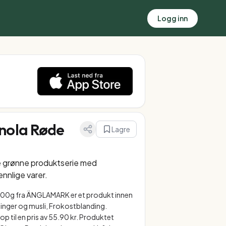
Logg inn
nola Røde
Lagre
e grønne produktserie med
ennlige varer.
00g fra ÄNGLAMARK er et produkt innen
inger og musli, Frokostblanding.
p til en pris av 55.90 kr. Produktet