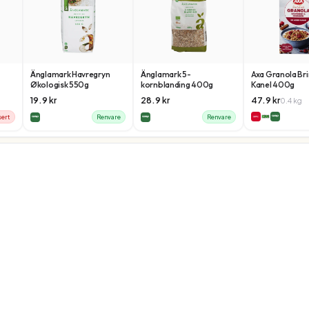
Änglamark Havregryn
Änglamark 5-
Axa Granola Br
Økologisk 550g
kornblanding 400g
Kanel 400g
19.9
kr
28.9
kr
47.9
kr
0.4
kg
sert
Renvare
Renvare