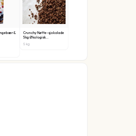
ingebær &
Crunchy Nøtte-sjokolade
5kg Økologisk
Frokostblanding
5
kg