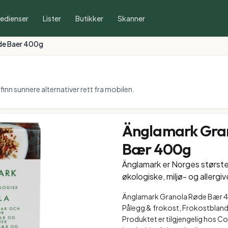
redienser
Lister
Butikker
Skanner
de Baer 400g
inn sunnere alternativer rett fra mobilen.
Änglamark Gra
Bær 400g
Änglamark er Norges størst
økologiske, miljø- og allergiv
Änglamark Granola Røde Bær 4
Pålegg & frokost, Frokostbland
Produktet er tilgjengelig hos Coo