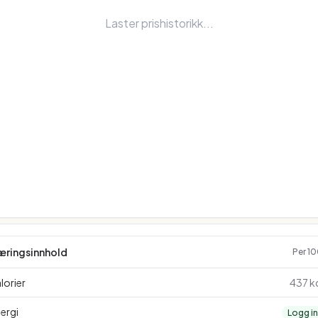
Laster prishistorikk...
æringsinnhold
Per 1
lorier
437 k
ergi
Logg i