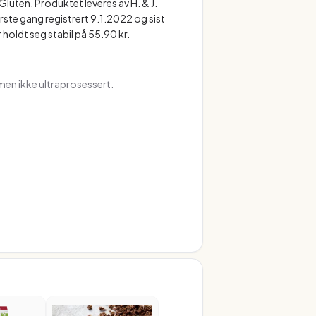
Gluten. Produktet leveres av H. & J.
te gang registrert 9.1.2022 og sist
holdt seg stabil på 55.90 kr.
en ikke ultraprosessert.