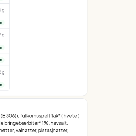
6 g
nn
7 g
nn
nn
2 g
nn
E 306)), fullkornsspeltflak* ( hvete )
de bringebærbiter* 1%, havsalt.
tter, valnøtter, pistasjnøtter,