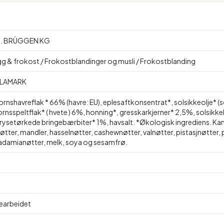
 J. BRÜGGEN KG
gg & frokost / Frokostblandinger og musli / Frokostblanding
LAMARK
ornshavreflak * 66% (havre: EU), eplesaftkonsentrat*, solsikkeolje* (s
ornsspeltflak* ( hvete ) 6%, honning*, gresskarkjerner* 2,5%, solsikk
frysetørkede bringebærbiter* 1%, havsalt. *Økologisk ingrediens. Kan
tter, mandler, hasselnøtter, cashewnøtter, valnøtter, pistasjnøtter,
damianøtter, melk, soya og sesamfrø.
Bearbeidet