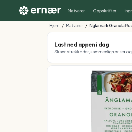
Matvarer
Oppskrifter
Ing
Hjem
/
Matvarer
/
Nglamark Granola Ro
Last ned appen i dag
Skann strekkoder, sammenlign priser og f