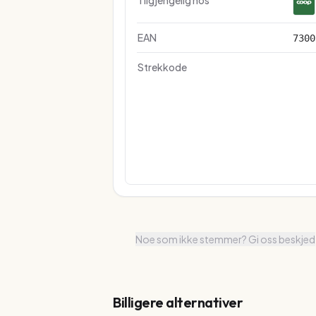
Tilgjengelig hos
EAN
7300
Strekkode
Noe som ikke stemmer? Gi oss beskjed
Billigere alternativer