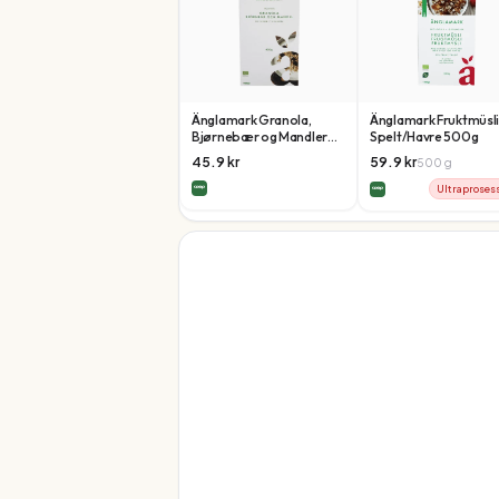
Änglamark Granola,
Änglamark Fruktmüsli
Bjørnebær og Mandler
Spelt/Havre 500g
400g
45.9
kr
59.9
kr
500
g
Ultraproses