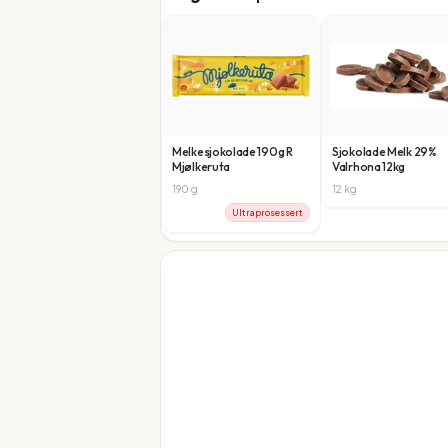
Melkesjokolade 190g R
Sjokolade Melk 29%
Mjølkeruta
Valrhona 12kg
190
g
12
kg
Ultraprosessert