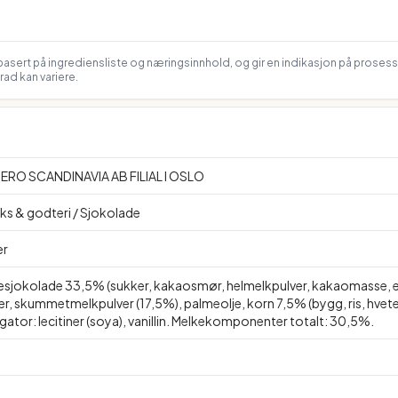
asert på ingrediensliste og næringsinnhold, og gir en indikasjon på proses
ad kan variere.
ERO SCANDINAVIA AB FILIAL I OSLO
ks & godteri / Sjokolade
er
sjokolade 33,5% (sukker, kakaosmør, helmelkpulver, kakaomasse, emulg
r, skummetmelkpulver (17,5%), palmeolje, korn 7,5% (bygg, ris, hvete
ator: lecitiner (soya), vanillin. Melkekomponenter totalt: 30,5%.