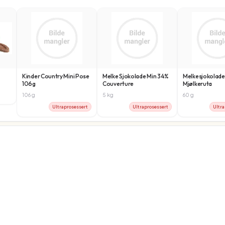
Kinder Country Mini Pose
Melke Sjokolade Min 34%
Melkesjokolade
106g
Couverture
Mjølkeruta
106
g
5
kg
60
g
Ultraprosessert
Ultraprosessert
Ultra