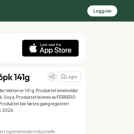
Logg inn
6pk 141g
Lagre
der Vekten er 141 g. Produktet inneholder
lk, Soya. Produktet leveres av FERRERO
roduktet ble første gang registrert
3.2026.
rt og inneholder industrielle