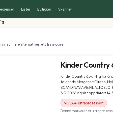
redienser
Lister
Butikker
Skanner
41g
inn sunnere alternativer rett fra mobilen.
Kinder Country 
Kinder Country 6pk 141g fra Kin
følgende allergener: Gluten, Me
SCANDINAVIA AB FILIAL I OSLO. P
8.3.2026 og sist oppdatert 14.
NOVA
4
·
Ultraprosessert
Denne matvaren er ultraprosesse