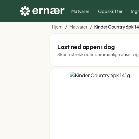
Matvarer
Oppskrifter
Ing
Hjem
/
Matvarer
/
Kinder Country 6pk 1
Last ned appen i dag
Skann strekkoder, sammenlign priser og f