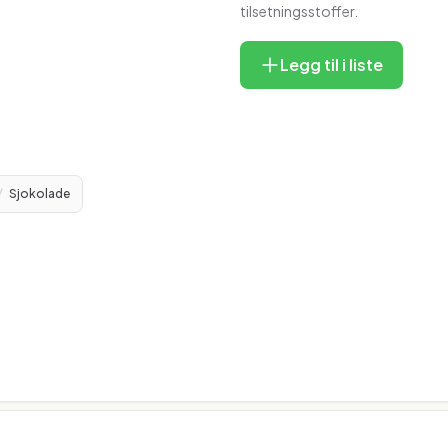
tilsetningsstoffer.
Legg til i liste
/
Sjokolade