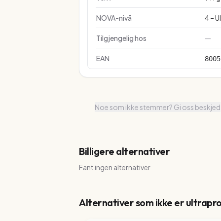
NOVA-nivå
4 – U
Tilgjengelig hos
—
EAN
8005
Noe som ikke stemmer? Gi oss beskjed
Billigere alternativer
Fant ingen alternativer
Alternativer som ikke er ultrapr