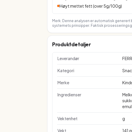
Høyt mettet fett (over 5g/100g)
Merk: Denne analysen er automatisk generert b
systemets prinsipper. Faktisk prosesseringsgr
Produktdetaljer
Leverandør
FERR
Kategori
Snac
Merke
Kind
Ingredienser
Melke
sukke
emulg
Vektenhet
g
Vekt
141 g