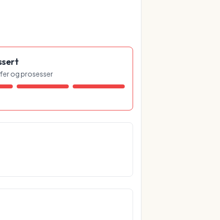
ssert
offer og prosesser