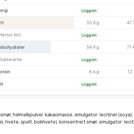
ergi
Logg inn
tt
33.8 g
47.
Mettet fett
Logg inn
arbohydrater
54.9 g
77.
Sukkerarter
Logg inn
otein
8.6 g
12.
lt
Logg inn
mør, helmelkpulver, kakaomasse, emulgator: lecitiner (soya); 
s, hvete, spelt, bokhvete), konsentrert smør, emulgator: lecitin