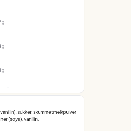
7 g
4 g
1 g
vanillin), sukker, skummetmelkpulver
er (soya), vanillin.