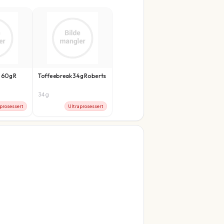
 60g R
Toffeebreak 34g Roberts
34
g
prosessert
Ultraprosessert