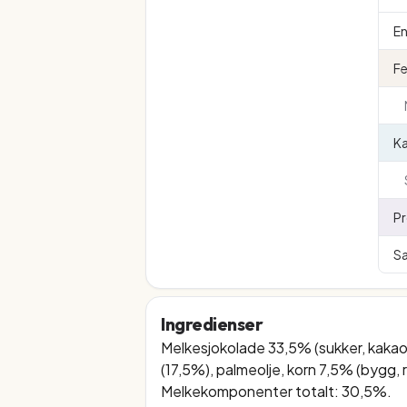
En
Fe
K
Pr
Sa
Ingredienser
Melkesjokolade 33,5% (sukker, kakaos
(17,5%), palmeolje, korn 7,5% (bygg, ri
Melkekomponenter totalt: 30,5%.