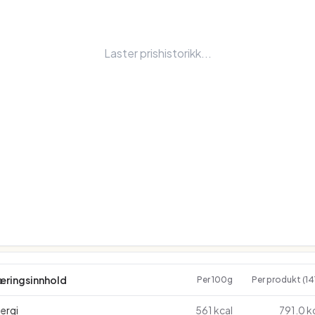
Laster prishistorikk...
æringsinnhold
Per 100g
Per produkt (14
ergi
561 kcal
791.0 k