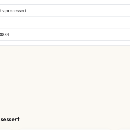
ltraprosessert
0834
osessert