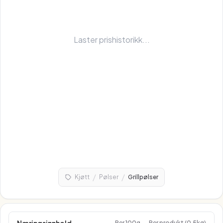
Laster prishistorikk...
/
/
Kjøtt
Pølser
Grillpølser
Per 100g
Per produkt (0.5kg)