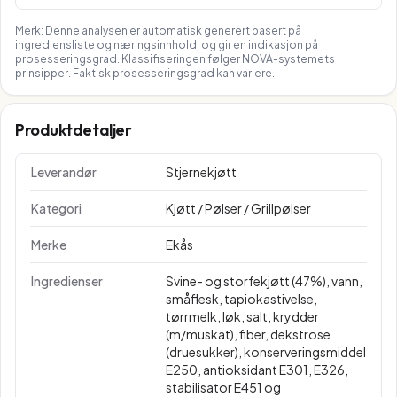
Merk: Denne analysen er automatisk generert basert på
ingrediensliste og næringsinnhold, og gir en indikasjon på
prosesseringsgrad. Klassifiseringen følger NOVA-systemets
prinsipper. Faktisk prosesseringsgrad kan variere.
Produktdetaljer
Leverandør
Stjernekjøtt
Kategori
Kjøtt / Pølser / Grillpølser
Merke
Ekås
Ingredienser
Svine- og storfekjøtt (47%), vann,
småflesk, tapiokastivelse,
tørrmelk, løk, salt, krydder
(m/muskat), fiber, dekstrose
(druesukker), konserveringsmiddel
E250, antioksidant E301, E326,
stabilisator E451 og