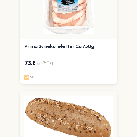
Prima Svinekoteletter Ca 750g
73.8
·
750
g
kr