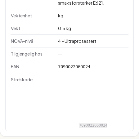
smaksforsterker E621.
Vektenhet
kg
Vekt
0.5 kg
NOVA-nivå
4 – Ultraprosessert
Tilgjengelig hos
—
EAN
7090022060024
Strekkode
7090022060024