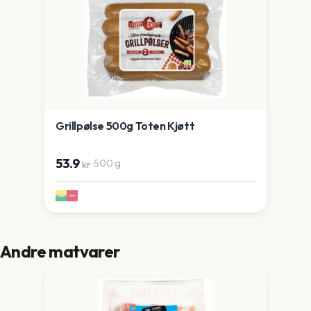
Grillpølse 500g Toten Kjøtt
53.9
·
500
g
kr
Andre matvarer