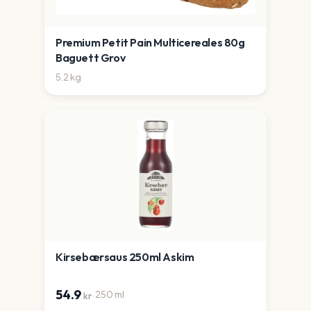
Premium Petit Pain Multicereales 80g
Baguett Grov
5.2
kg
Kirsebærsaus 250ml Askim
54.9
·
250
ml
kr