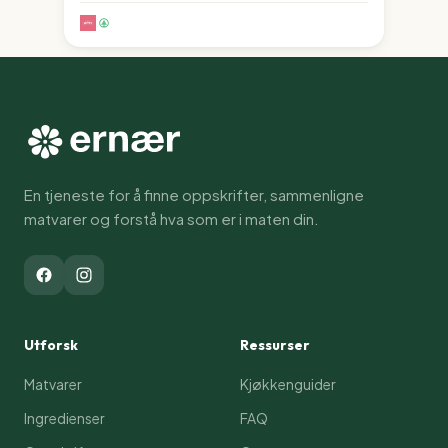
En tjeneste for å finne oppskrifter, sammenligne
matvarer og forstå hva som er i maten din.
Utforsk
Ressurser
Matvarer
Kjøkkenguider
Ingredienser
FAQ