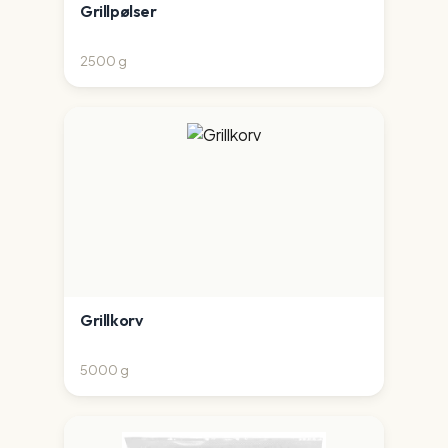
Grillpølser
2500
g
Grillkorv
5000
g