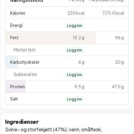
Næringsinnhold
Kalorier
235 kcal
1175.0 kcal
Energi
Logg inn
Fett
19.2 g
96 g
Mettet fett
Logg inn
Karbohydrater
6 g
30 g
Sukkerarter
Logg inn
Protein
9.5 g
47.5 g
Salt
Logg inn
Ingredienser
Svine- og storfekjøtt (47%), vann, småflesk,