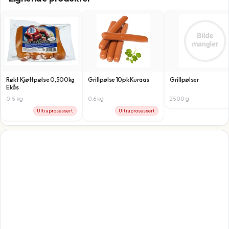
Røkt Kjøttpølse 0,500kg
Grillpølse 10pk Kuraas
Grillpølser
Ekås
0.5
kg
0.6
kg
2500
g
Ultraprosessert
Ultraprosessert