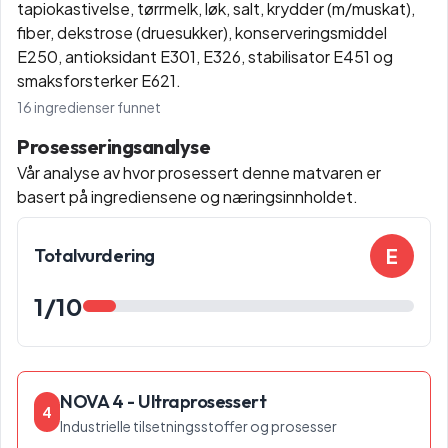
tapiokastivelse, tørrmelk, løk, salt, krydder (m/muskat),
fiber, dekstrose (druesukker), konserveringsmiddel
E250, antioksidant E301, E326, stabilisator E451 og
smaksforsterker E621.
16
ingredienser funnet
Prosesseringsanalyse
Vår analyse av hvor prosessert denne matvaren er
basert på ingrediensene og næringsinnholdet.
E
Totalvurdering
1
/10
NOVA 4 - Ultraprosessert
4
Industrielle tilsetningsstoffer og prosesser