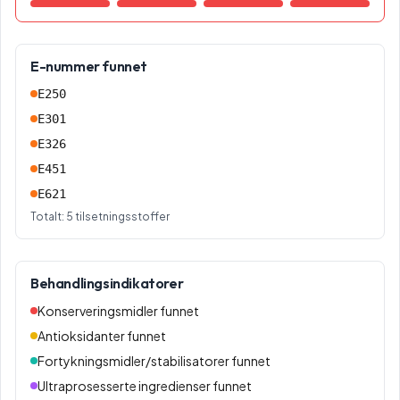
E-nummer funnet
E250
E301
E326
E451
E621
Totalt:
5
tilsetningsstoffer
Behandlingsindikatorer
Konserveringsmidler funnet
Antioksidanter funnet
Fortykningsmidler/stabilisatorer funnet
Ultraprosesserte ingredienser funnet