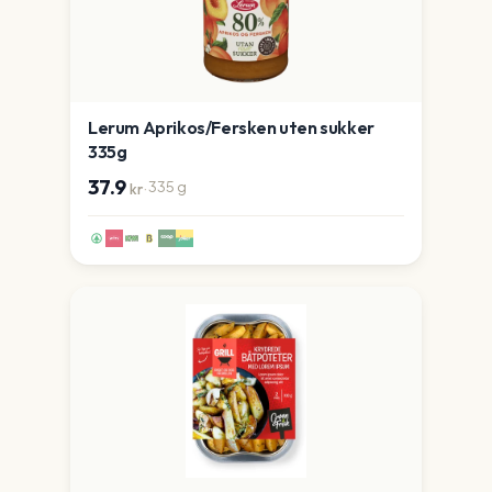
Lerum Aprikos/Fersken uten sukker
335g
37.9
·
335
g
kr