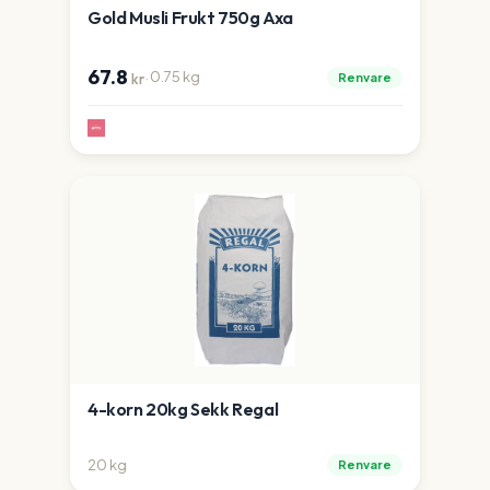
Gold Musli Frukt 750g Axa
67.8
·
0.75
kg
Renvare
kr
4-korn 20kg Sekk Regal
20
kg
Renvare