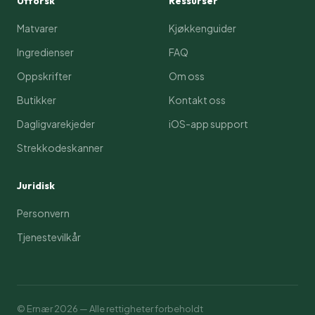
Utforsk
Ressurser
Matvarer
Kjøkkenguider
Ingredienser
FAQ
Oppskrifter
Om oss
Butikker
Kontakt oss
Dagligvarekjeder
iOS-app support
Strekkodeskanner
Juridisk
Personvern
Tjenestevilkår
© Ernær
2026
— Alle rettigheter forbeholdt