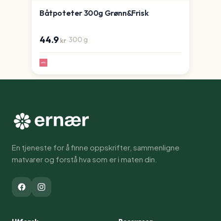
Båtpoteter 300g Grønn&Frisk
44.9
·
300
g
kr
En tjeneste for å finne oppskrifter, sammenligne
matvarer og forstå hva som er i maten din.