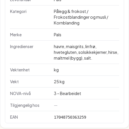
Kategori
Pålegg & frokost /
Frokostblandinger og musli /
Kornblanding
Merke
Pals
Ingredienser
havre, maisgrits, linfrø,
hvetegluten, solsikkekjerner, hirse,
maltmel (bygg), salt.
Vektenhet
kg
Vekt
25 kg
NOVA-nivå
3 – Bearbeidet
Tilgjengelig hos
—
EAN
17048750363259