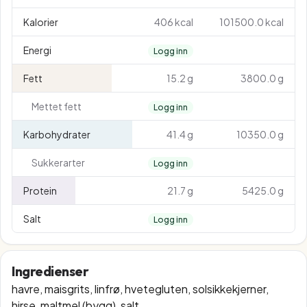
Kalorier
406 kcal
101500.0 kcal
Energi
Logg inn
Fett
15.2 g
3800.0 g
Mettet fett
Logg inn
Karbohydrater
41.4 g
10350.0 g
Sukkerarter
Logg inn
Protein
21.7 g
5425.0 g
Salt
Logg inn
Ingredienser
havre, maisgrits, linfrø, hvetegluten, solsikkekjerner,
hirse, maltmel (bygg), salt.