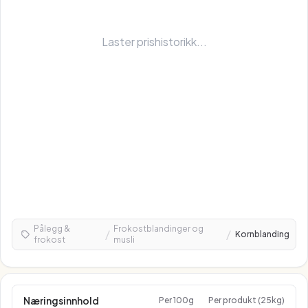
Laster prishistorikk...
Pålegg &
Frokostblandinger og
/
/
Kornblanding
frokost
musli
Næringsinnhold
Per 100g
Per produkt (25kg)