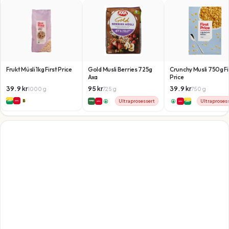
Frukt Müsli 1kg First Price
Gold Musli Berries 725g
Crunchy Musli 750g Fi
Axa
Price
39.9
kr
95
kr
39.9
kr
1000
g
725
g
750
g
Ultraprosessert
Ultraproses