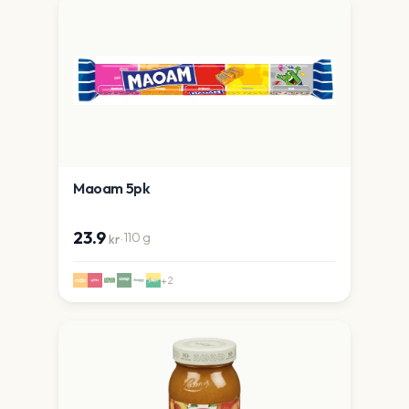
Maoam 5pk
23.9
·
110
g
kr
+
2