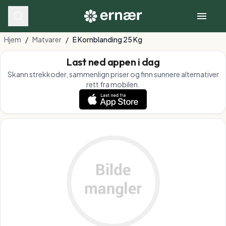
Hjem
/
Matvarer
/
E Kornblanding 25 Kg
Last ned appen i dag
Skann strekkoder, sammenlign priser og finn sunnere alternativer
rett fra mobilen.