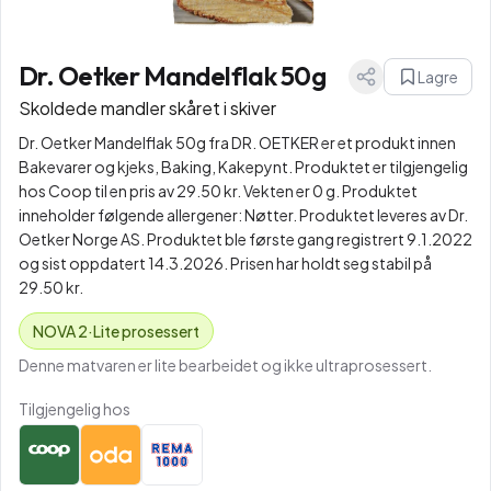
Dr. Oetker Mandelflak 50g
Lagre
Skoldede mandler skåret i skiver
Dr. Oetker Mandelflak 50g fra DR. OETKER er et produkt innen
Bakevarer og kjeks, Baking, Kakepynt. Produktet er tilgjengelig
hos Coop til en pris av 29.50 kr. Vekten er 0 g. Produktet
inneholder følgende allergener: Nøtter. Produktet leveres av Dr.
Oetker Norge AS. Produktet ble første gang registrert 9.1.2022
og sist oppdatert 14.3.2026. Prisen har holdt seg stabil på
29.50 kr.
NOVA
2
·
Lite prosessert
Denne matvaren er lite bearbeidet og ikke ultraprosessert.
Tilgjengelig hos