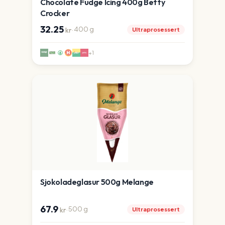
Chocolate Fudge Icing 400g Betty
Crocker
32.25
·
400
g
Ultraprosessert
kr
+
1
Sjokoladeglasur 500g Melange
67.9
·
500
g
Ultraprosessert
kr