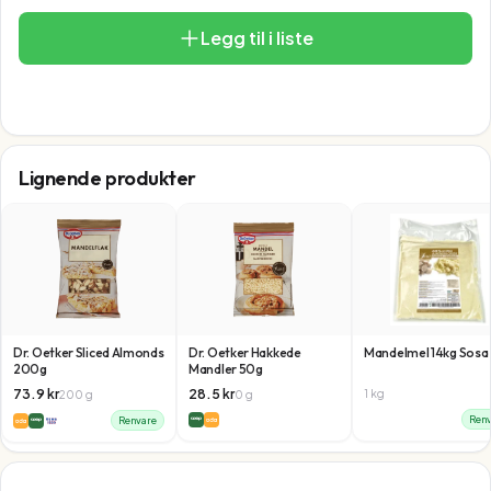
Legg til i liste
Lignende produkter
Dr. Oetker Sliced Almonds
Dr. Oetker Hakkede
Mandelmel 14kg Sosa
200g
Mandler 50g
73.9
kr
28.5
kr
1
kg
200
g
0
g
Renv
Renvare