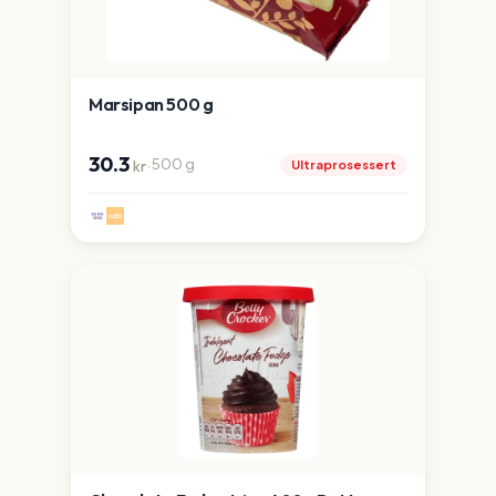
Marsipan 500 g
30.3
·
500
g
Ultraprosessert
kr