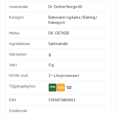
Leverandør
Dr. Oetker Norge AS
Kategori
Bakevarer og kjeks / Baking /
Kakepynt
Merke
DR. OETKER
Ingredienser
Søtmandel
Vektenhet
g
Vekt
0 g
NOVA-nivå
2 – Lite prosessert
Tilgjengelig hos
EAN
5701073065051
Strekkode