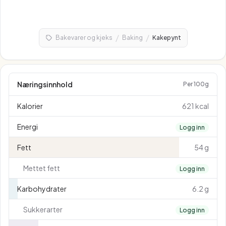
/
/
Bakevarer og kjeks
Baking
Kakepynt
Næringsinnhold
Per 100g
Kalorier
621 kcal
Energi
Logg inn
Fett
54 g
Mettet fett
Logg inn
Karbohydrater
6.2 g
Sukkerarter
Logg inn