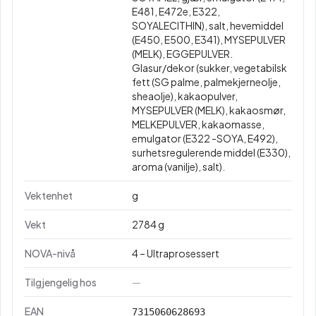
E481, E472e, E322,
SOYALECITHIN), salt, hevemiddel
(E450, E500, E341), MYSEPULVER
(MELK), EGGEPULVER.
Glasur/dekor (sukker, vegetabilsk
fett (SG palme, palmekjerneolje,
sheaolje), kakaopulver,
MYSEPULVER (MELK), kakaosmør,
MELKEPULVER, kakaomasse,
emulgator (E322 -SOYA, E492),
surhetsregulerende middel (E330),
aroma (vanilje), salt).
Vektenhet
g
Vekt
2784 g
NOVA-nivå
4 – Ultraprosessert
Tilgjengelig hos
—
EAN
7315060628693