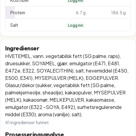
Kostfiber
Logg inn
Protein
6.7 g
186.5 g
Salt
Logg inn
Ingredienser
HVETEMEL, vann, vegetabilsk fett (SG palme, raps),
druesukker, SOYAMEL, gjær, emulgator (E471, E481,
E472e, E322, SOYALECITHIN), salt, hevemiddel (E450,
E500, E341), MYSEPULVER (MELK), EGGEPULVER.
Glasur/dekor (sukker, vegetabilsk fett (SG palme,
palmekjerneolje, sheaolje), kakaopulver, MYSEPULVER
(MELK), kakaosmør, MELKEPULVER, kakaomasse,
emulgator (E322 -SOYA, E492), surhetsregulerende
middel (E330), aroma (vanilje), salt).
41
ingredienser funnet
Prosesseringsanalyse