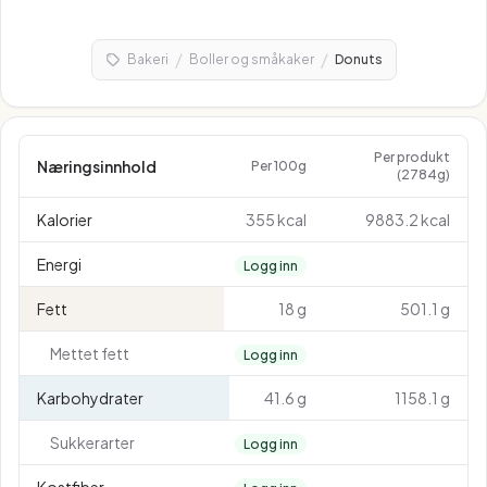
/
/
Bakeri
Boller og småkaker
Donuts
Per produkt
Næringsinnhold
Per 100g
(2784g)
Kalorier
355 kcal
9883.2 kcal
Energi
Logg inn
Fett
18 g
501.1 g
Mettet fett
Logg inn
Karbohydrater
41.6 g
1158.1 g
Sukkerarter
Logg inn