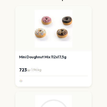
Mini Doughnut Mix 112x17,5g
723
·
1.96
kg
kr