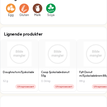
Egg
Gluten
Melk
Soya
Lignende produkter
Doughnuts m/Sjokolade
Coop Sjokoladedonut
Fylt Donut
55g
m/Sjokoladekrem 88
Larsens Bakeri As
52
g
0.06
kg
88
g
Ultraprosessert
Ultraprosessert
Ultraproses