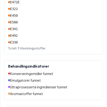
E472E
E322
E450
E500
E341
E492
E330
Totalt:
9
tilsetningsstoffer
Behandlingsindikatorer
Konserveringsmidler funnet
Emulgatorer funnet
Ultraprosesserte ingredienser funnet
Aromastoffer funnet