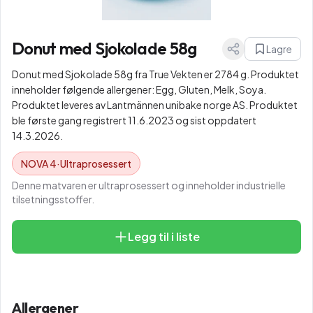
Donut med Sjokolade 58g
Lagre
Donut med Sjokolade 58g fra True Vekten er 2784 g. Produktet
inneholder følgende allergener: Egg, Gluten, Melk, Soya.
Produktet leveres av Lantmännen unibake norge AS. Produktet
ble første gang registrert 11.6.2023 og sist oppdatert
14.3.2026.
NOVA
4
·
Ultraprosessert
Denne matvaren er ultraprosessert og inneholder industrielle
tilsetningsstoffer.
Legg til i liste
Allergener