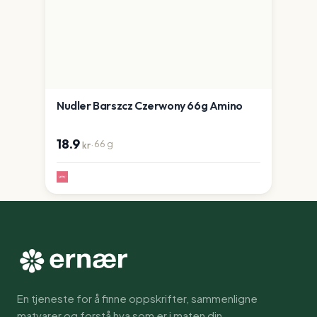
Nudler Barszcz Czerwony 66g Amino
18.9
·
66
g
kr
En tjeneste for å finne oppskrifter, sammenligne
matvarer og forstå hva som er i maten din.