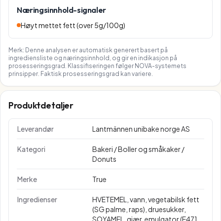
Næringsinnhold-signaler
Høyt mettet fett (over 5g/100g)
Merk: Denne analysen er automatisk generert basert på
ingrediensliste og næringsinnhold, og gir en indikasjon på
prosesseringsgrad. Klassifiseringen følger NOVA-systemets
prinsipper. Faktisk prosesseringsgrad kan variere.
Produktdetaljer
Leverandør
Lantmännen unibake norge AS
Kategori
Bakeri / Boller og småkaker /
Donuts
Merke
True
Ingredienser
HVETEMEL, vann, vegetabilsk fett
(SG palme, raps), druesukker,
SOYAMEL, gjær, emulgator (E471,