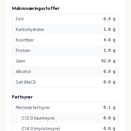
Makronæringsstoffer
Fett
0.4 g
Karbohydrater
1.8 g
Kostfiber
4.0 g
Protein
1.9 g
Vann
92.0 g
Alkohol
0.0 g
Salt (NaCl)
0.0 g
Fettsyrer
Mettede fettsyrer
0.1 g
C12:0 (laurinsyre)
0.0 g
C14:0 (myristinsyre)
0.0 g