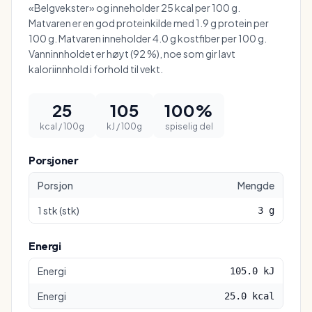
«Belgvekster» og inneholder 25 kcal per 100 g.
Matvaren er en god proteinkilde med 1.9 g protein per
100 g. Matvaren inneholder 4.0 g kostfiber per 100 g.
Vanninnholdet er høyt (92 %), noe som gir lavt
kaloriinnhold i forhold til vekt.
25
105
100
%
kcal / 100g
kJ / 100g
spiselig del
Porsjoner
Porsjon
Mengde
1
stk
(
stk
)
3
g
Energi
Energi
105.0 kJ
Energi
25.0 kcal