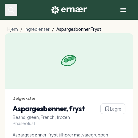
Hjem
/
ingredienser
/
Aspargesbonner Fryst
Belgvekster
Aspargesbønner, fryst
Lagre
Beans, green, French, frozen
Phaseolus L.
Aspargesbønner, fryst tilhører matvaregruppen