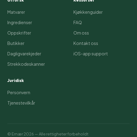
Utforsk
Ressurser
Matvarer
Kjøkkenguider
Ingredienser
FAQ
Oppskrifter
Om oss
Butikker
Kontakt oss
Dagligvarekjeder
iOS-app support
Strekkodeskanner
Juridisk
Personvern
Tjenestevilkår
© Ernær
2026
— Alle rettigheter forbeholdt