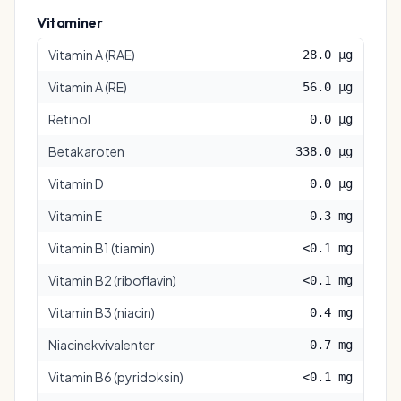
Vitaminer
Vitamin A (RAE)
28.0 µg
Vitamin A (RE)
56.0 µg
Retinol
0.0 µg
Betakaroten
338.0 µg
Vitamin D
0.0 µg
Vitamin E
0.3 mg
Vitamin B1 (tiamin)
<0.1 mg
Vitamin B2 (riboflavin)
<0.1 mg
Vitamin B3 (niacin)
0.4 mg
Niacinekvivalenter
0.7 mg
Vitamin B6 (pyridoksin)
<0.1 mg