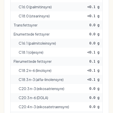
C16:0 (palmitinsyre)
<0.1 g
C18:0 (stearinsyre)
<0.1 g
Transfettsyrer
0.0 g
Enumettede fettsyrer
0.0 g
C16:1 (palmitoleinsyre)
0.0 g
C18:1 (oljesyre)
<0.1 g
Flerumettede fettsyrer
0.1 g
C18:2 n-6 (linolsyre)
<0.1 g
C18:3 n-3 (alfa-linolensyre)
<0.1 g
C20:3 n-3 (eikosatriensyre)
0.0 g
C20:3 n-6 (DGLA)
0.0 g
C20:4 n-3 (eikosatetraensyre)
0.0 g