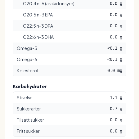
C20:4 n-6 (arakidonsyre)
0.0 g
C20:5 n-3 EPA
0.0 g
C22:5 n-3 DPA
0.0 g
C22:6 n-3 DHA
0.0 g
Omega-3
<0.1 g
Omega-6
<0.1 g
Kolesterol
0.0 mg
Karbohydrater
Stivelse
1.1 g
Sukkerarter
0.7 g
Tilsatt sukker
0.0 g
Fritt sukker
0.0 g