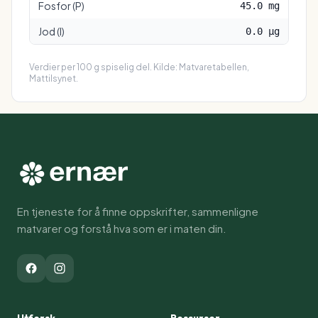
Fosfor (P)
45.0 mg
Jod (I)
0.0 µg
Verdier per 100 g spiselig del. Kilde: Matvaretabellen,
Mattilsynet.
En tjeneste for å finne oppskrifter, sammenligne
matvarer og forstå hva som er i maten din.