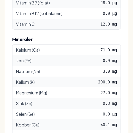
Vitamin B9 (folat)
48.0 µg
Vitamin B12 (kobalamin)
0.0 µg
Vitamin C
12.0 mg
Mineraler
Kalsium (Ca)
71.0 mg
Jern (Fe)
0.9 mg
Natrium (Na)
3.0 mg
Kalium (K)
290.0 mg
Magnesium (Mg)
27.0 mg
Sink (Zn)
0.3 mg
Selen (Se)
0.0 µg
Kobber (Cu)
<0.1 mg