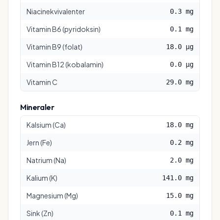
Niacinekvivalenter
0.3 mg
Vitamin B6 (pyridoksin)
0.1 mg
Vitamin B9 (folat)
18.0 µg
Vitamin B12 (kobalamin)
0.0 µg
Vitamin C
29.0 mg
Mineraler
Kalsium (Ca)
18.0 mg
Jern (Fe)
0.2 mg
Natrium (Na)
2.0 mg
Kalium (K)
141.0 mg
Magnesium (Mg)
15.0 mg
Sink (Zn)
0.1 mg