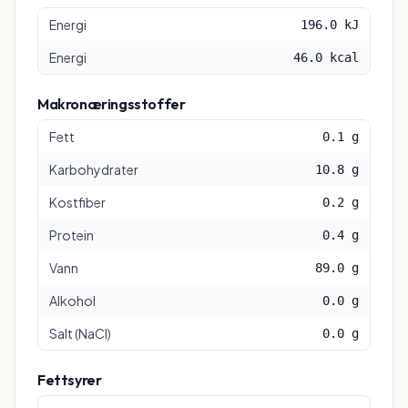
Energi
196.0 kJ
Energi
46.0 kcal
Makronæringsstoffer
Fett
0.1 g
Karbohydrater
10.8 g
Kostfiber
0.2 g
Protein
0.4 g
Vann
89.0 g
Alkohol
0.0 g
Salt (NaCl)
0.0 g
Fettsyrer