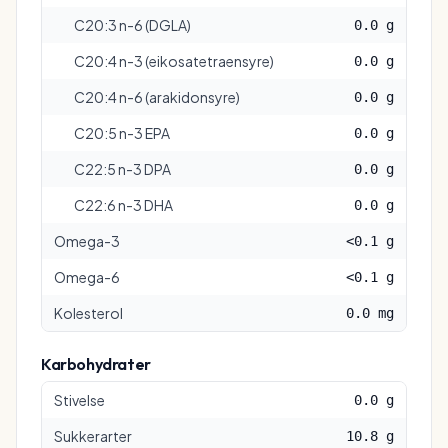
C20:3 n-6 (DGLA)
0.0 g
C20:4 n-3 (eikosatetraensyre)
0.0 g
C20:4 n-6 (arakidonsyre)
0.0 g
C20:5 n-3 EPA
0.0 g
C22:5 n-3 DPA
0.0 g
C22:6 n-3 DHA
0.0 g
Omega-3
<0.1 g
Omega-6
<0.1 g
Kolesterol
0.0 mg
Karbohydrater
Stivelse
0.0 g
Sukkerarter
10.8 g