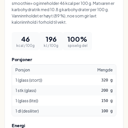
smoothie» og inneholder 46 kcal per 100 g. Matvaren er
karbohydratrik med 10.8 g karbohydrater per 100 g.
Vanninnholdet er høyt (89 %), noe som gir lavt
kaloriinnhold i forhold til vekt.
46
196
100
%
kcal / 100g
kJ / 100g
spiselig del
Porsjoner
Porsjon
Mengde
1
(
glass (stort)
)
320
g
1
stk
(
glass
)
200
g
1
(
glass (lite)
)
150
g
1
dl
(
desiliter
)
100
g
Energi