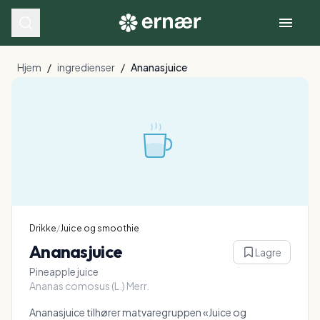
Hjem
/
ingredienser
/
Ananasjuice
Drikke
/
Juice og smoothie
Ananasjuice
Lagre
Pineapple juice
Ananas comosus (L.) Merr.
Ananasjuice tilhører matvaregruppen «Juice og