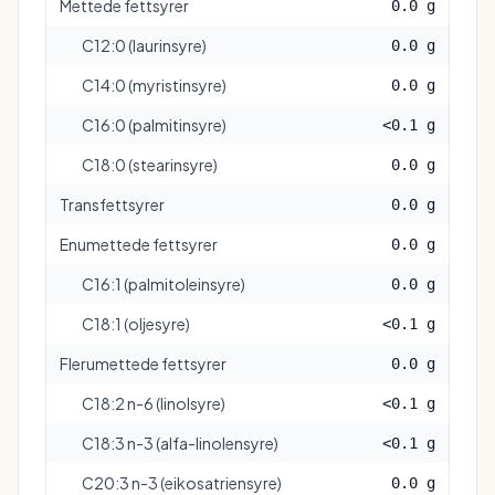
Mettede fettsyrer
0.0 g
C12:0 (laurinsyre)
0.0 g
C14:0 (myristinsyre)
0.0 g
C16:0 (palmitinsyre)
<0.1 g
C18:0 (stearinsyre)
0.0 g
Transfettsyrer
0.0 g
Enumettede fettsyrer
0.0 g
C16:1 (palmitoleinsyre)
0.0 g
C18:1 (oljesyre)
<0.1 g
Flerumettede fettsyrer
0.0 g
C18:2 n-6 (linolsyre)
<0.1 g
C18:3 n-3 (alfa-linolensyre)
<0.1 g
C20:3 n-3 (eikosatriensyre)
0.0 g