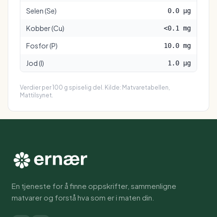
Selen (Se)
0.0 µg
Kobber (Cu)
<0.1 mg
Fosfor (P)
10.0 mg
Jod (I)
1.0 µg
Verdier per 100 g spiselig del. Kilde: Matvaretabellen,
Mattilsynet.
En tjeneste for å finne oppskrifter, sammenligne
matvarer og forstå hva som er i maten din.