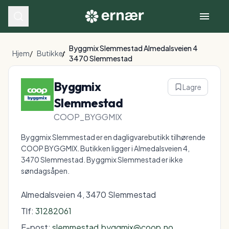
Byggmix Slemmestad Almedalsveien 4
Hjem
/
Butikker
/
3470 Slemmestad
Byggmix
Lagre
Slemmestad
COOP_BYGGMIX
Byggmix Slemmestad er en dagligvarebutikk tilhørende
COOP BYGGMIX. Butikken ligger i Almedalsveien 4,
3470 Slemmestad. Byggmix Slemmestad er ikke
søndagsåpen.
Almedalsveien 4, 3470 Slemmestad
Tlf:
31282061
E-post:
slemmestad.byggmix@coop.no